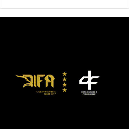
Saunders menguasai WBO.
Canelo terakhir bertarung di Miami pada 5 Desember 2008
ketika ia menang TKO ronde 1 atas Raul Pinzon di
Miccosukee Resort & Gaming. Setelah Yildirim, Canelo
berharap bisa lebih sering bertarung di Miami.
“Saya sangat termotivasi berada di Miami dan melakukan
duél ini,” kara Canelo. “Saya siap menghadirkan
pertunjukan besar karena saya tak hanya mewakili
Meksiko, tapi semua bangsa-bangsa Latin.”
“Saya suka segala hal tentang Miami dan bahagia bisa
berada di sini. Kehormatan bisa bertarung di Hard Rock
Stadium. Saya sangat bergairah, sangat bahagia. Ini
membuka pintu untuk memiliki rumah untuk pertarungan-
pertarungan saya.”