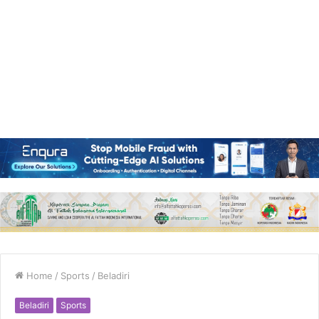
Home
/
Sports
/
Beladiri
Beladiri
Sports