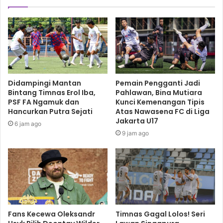
Didampingi Mantan
Pemain Pengganti Jadi
Bintang Timnas Erol Iba,
Pahlawan, Bina Mutiara
PSF FA Ngamuk dan
Kunci Kemenangan Tipis
Hancurkan Putra Sejati
Atas Nawasena FC di Liga
Jakarta U17
6 jam ago
9 jam ago
Fans Kecewa Oleksandr
Timnas Gagal Lolos! Seri