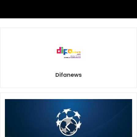
“Mereka hanya menyediakan 15 ribu kursi karena pandemi,
tapi tak apalah. Di San Antonio cuma ada 12 ribu penonton
tapi teriakan mereka seolah-olah stadion penuh.”
Selain duél utama Canelo-Yildirim, pentas akan diramaikan
dengan penampilan Julio Cesar Martinez (17-1-0, 13 KO)
yang akan mempertahankan gelar kelas layang WBC
melawan penantang wajib McWilliams Arroyo (20-4-0, 15
KO).
Difanews
Di kelas berat, ada Zhang Zhilei (22-0-0, 17 KO) yang akan
berhadapan dengan Jerry Forest (26-4-0, 20 KO).
avni yildirim
canelo alvarez
Duel Tinju Dunia