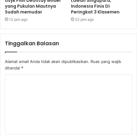
Usyk Pilih Deontay Wilder
Lawan Singapura,
yang Pukulan Mautnya
Indonesia Finis Di
Sudah memudar
Peringkat 3 Klasemen
13 jam ago
23 jam ago
Tinggalkan Balasan
Alamat email Anda tidak akan dipublikasikan.
Ruas yang wajib
ditandai
*