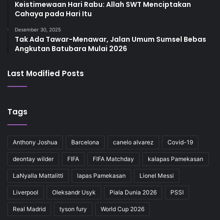
Keistimewaan Hari Rabu: Allah SWT Menciptakan
Cahaya pada Hari Itu
Desember 30, 2025
Tak Ada Tawar-Menawar, Jalan Umum Sumsel Bebas
Angkutan Batubara Mulai 2026
Last Modified Posts
Tags
Anthony Joshua
Barcelona
canelo alvarez
Covid-19
deontay wilder
FIFA
FIFA Matchday
kalapas Pamekasan
LaNyalla Mattalitti
lapas Pamekasan
Lionel Messi
Liverpool
Oleksandr Usyk
Piala Dunia 2026
PSSI
Real Madrid
tyson fury
World Cup 2026