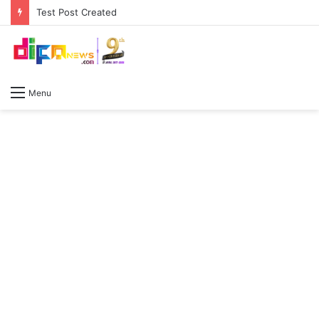
Slovenské Kasíno Všetko, čo potrebujete vedieť o online hazardných hrách
Menu