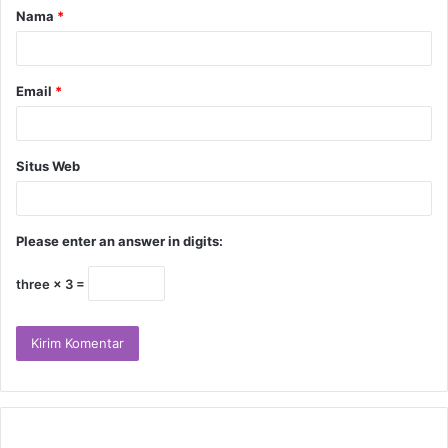
Nama
*
Email
*
Situs Web
Please enter an answer in digits:
three × 3 =