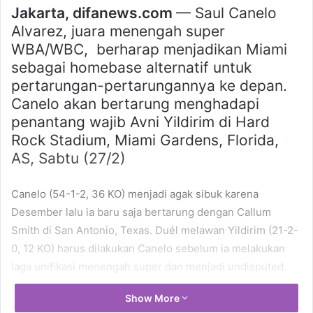
Jakarta, difanews.com
— Saul Canelo
Alvarez, juara menengah super
WBA/WBC, berharap menjadikan Miami
sebagai homebase alternatif untuk
pertarungan-pertarungannya ke depan.
Canelo akan bertarung menghadapi
penantang wajib Avni Yildirim di Hard
Rock Stadium, Miami Gardens, Florida,
AS, Sabtu (27/2)
Canelo (54-1-2, 36 KO) menjadi agak sibuk karena
Desember lalu ia baru saja bertarung dengan Callum
Smith di San Antonio, Texas. Duél melawan Yildirim (21-2-
0, 12 KO) harus dilakukan Canelo sebelum ia melakukan
laga unifikasi menengah super dan menjadi undisputed.
Show More
Gelar IBF masih digenggam Caleb Plant dan Billy Joe