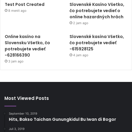
Test Post Created
Slovenské Kasíno Všetko,
čo potrebujete vedieť o
8 menit ago
online hazardných hrách
2 jam ago
Online kasíno na
Slovenské kasína Všetko,
Slovensku Všetko, čo
čo potrebujete vedieť
potrebujete vedieť
-615928125
-628166390
4 jam ago
3 jam ago
Most Viewed Posts
September 10, 2019
Hits, Bakso Taichan Gunungkidul Bu Iwan di Bogor
Juli 3, 2019