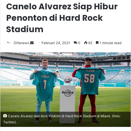
Canelo Alvarez Siap Hibur
Penonton di Hard Rock
Stadium
Send
Difanews
Februari 24, 2021
0
62
1 minute read
an
email
Canelo Alvarez dan Avni Yildirim di Hard Rock Stadium di Miami. (foto:
Twitter).