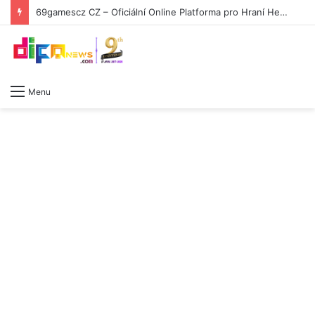
69gamescz CZ – Oficiální Online Platforma pro Hraní Her -2006871015
Menu