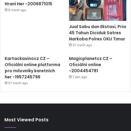
Hraní Her -2006871015
6 menit ago
Jual Sabu dan Ekstasi, Pria
45 Tahun Diciduk Satres
Narkoba Polres OKU Timur
31 menit ago
Kartackasinocz CZ –
Magicplanetcz CZ –
Oficiální online platforma
Oficiální online
pro milovníky karetních
-2004454781
her -1957245796
1 jam ago
57 menit ago
Most Viewed Posts