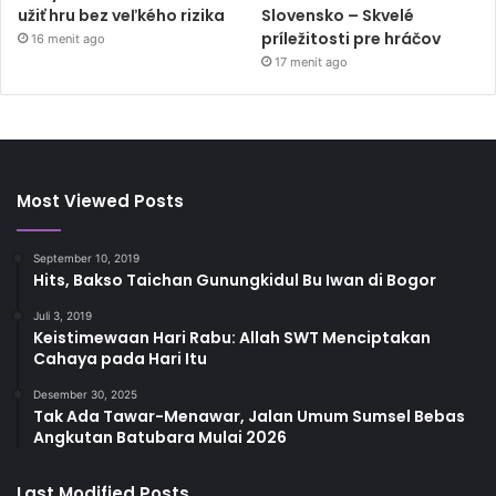
užiť hru bez veľkého rizika
Slovensko – Skvelé
príležitosti pre hráčov
16 menit ago
17 menit ago
Most Viewed Posts
September 10, 2019
Hits, Bakso Taichan Gunungkidul Bu Iwan di Bogor
Juli 3, 2019
Keistimewaan Hari Rabu: Allah SWT Menciptakan
Cahaya pada Hari Itu
Desember 30, 2025
Tak Ada Tawar-Menawar, Jalan Umum Sumsel Bebas
Angkutan Batubara Mulai 2026
Last Modified Posts