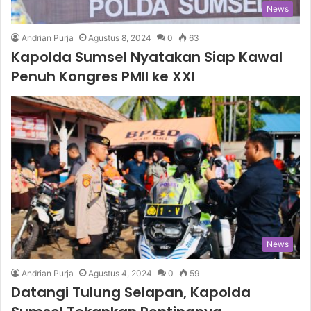
News
Andrian Purja
Agustus 8, 2024
0
63
Kapolda Sumsel Nyatakan Siap Kawal
Penuh Kongres PMII ke XXI
News
Andrian Purja
Agustus 4, 2024
0
59
Datangi Tulung Selapan, Kapolda