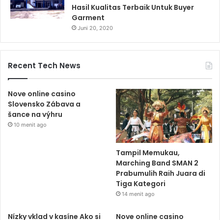
Hasil Kualitas Terbaik Untuk Buyer
Garment
Juni 20, 2020
Recent Tech News
Nove online casino
Slovensko Zábava a
šance na výhru
10 menit ago
Tampil Memukau,
Marching Band SMAN 2
Prabumulih Raih Juara di
Tiga Kategori
14 menit ago
Nízky vklad v kasíne Ako si
Nove online casino