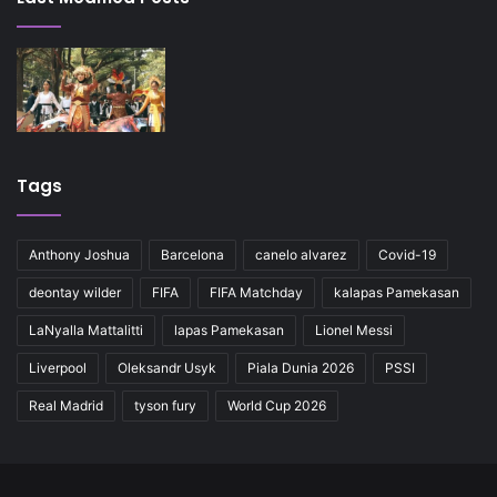
Tags
Anthony Joshua
Barcelona
canelo alvarez
Covid-19
deontay wilder
FIFA
FIFA Matchday
kalapas Pamekasan
LaNyalla Mattalitti
lapas Pamekasan
Lionel Messi
Liverpool
Oleksandr Usyk
Piala Dunia 2026
PSSI
Real Madrid
tyson fury
World Cup 2026