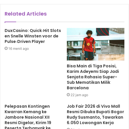
Related Articles
DuxCasino: Quick‑Hit Slots
en Snelle Winsten voor de
Pulse‑Driven Player
16 menit ago
Bisa Main di Tiga Posisi,
Karim Adeyemi Siap Jadi
Senjata Rahasia Super-
Sub Mematikan Milik
Barcelona
22 jam ago
Pelepasan Kontingen
Job Fair 2026 di Vivo Mall
Kwarran Kemang ke
Resmi Dibuka Bupati Bogor
Jambore Nasional XII
Rudy Susmanto, Tawarkan
Resmi Digelar, Kirim 19
6.050 Lowongan Kerja
Peserta Terbanyak ke