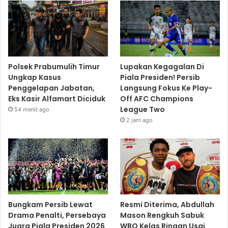
Polsek Prabumulih Timur
Lupakan Kegagalan Di
Ungkap Kasus
Piala Presiden! Persib
Penggelapan Jabatan,
Langsung Fokus Ke Play-
Eks Kasir Alfamart Diciduk
Off AFC Champions
League Two
54 menit ago
2 jam ago
Bungkam Persib Lewat
Resmi Diterima, Abdullah
Drama Penalti, Persebaya
Mason Rengkuh Sabuk
Juara Piala Presiden 2026
WBO Kelas Ringan Usai