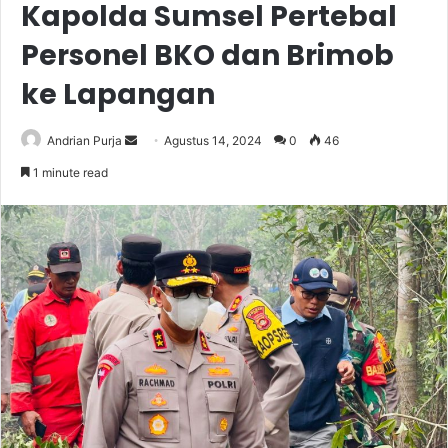
Kapolda Sumsel Pertebal
Personel BKO dan Brimob
ke Lapangan
Send
Andrian Purja
Agustus 14, 2024
0
46
an
1 minute read
email