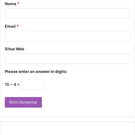
Nama
*
Email
*
Situs Web
Please enter an answer in digits:
15 − 4 =