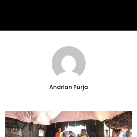
48 personel,” urainya.
Untuk pemberdayaan dilapangan, Kapolda menyerahkan
kepada Kapolres OKI, camat dan kades untuk bersama
sama nanti diatur tugas pemadamannya. Dan untuk teknik
pemadaman dipercayakan ke pihak Manggala Agni untuk
memberi petunjuk dan arahannya.
Dari PT Sampoerna Agro juga membuat sekat kanal ada
tiga eksavator yang diturunkan untuk membuat kanal
sepanjang 300 meter untuk mendekatkan sumber air ke
Andrian Purja
titik api.
Kapolda berharap semoga api cepat padam dan tidak ada
lagi lahan terbakar di wilayah OKI dan wilayah lainnya.
“Mudah mudahan cepat padam dan tidak ada lagi