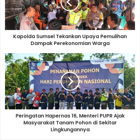
kebakaran. Tahun ini untuk titik api lebih sedikit dari tahun
lalu,”imbuhnya. (rin)
Kapolda Sumsel
Karhutla
Kapolda Sumsel Tekankan Upaya Pemulihan
Dampak Perekonomian Warga
Tinjau Karhutla
Peringatan Hapernas 16, Menteri PUPR Ajak
Masyarakat Tanam Pohon di Sekitar
Lingkungannya