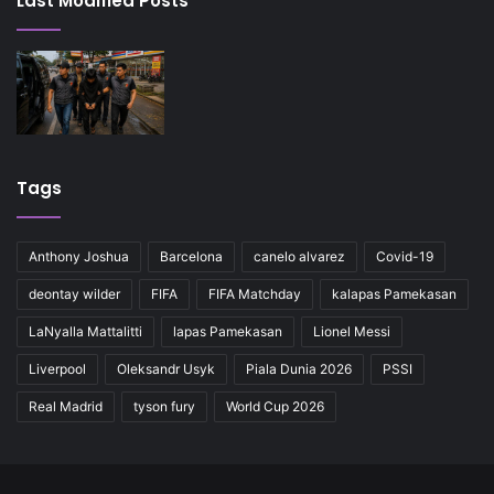
Last Modified Posts
Tags
Anthony Joshua
Barcelona
canelo alvarez
Covid-19
deontay wilder
FIFA
FIFA Matchday
kalapas Pamekasan
LaNyalla Mattalitti
lapas Pamekasan
Lionel Messi
Liverpool
Oleksandr Usyk
Piala Dunia 2026
PSSI
Real Madrid
tyson fury
World Cup 2026