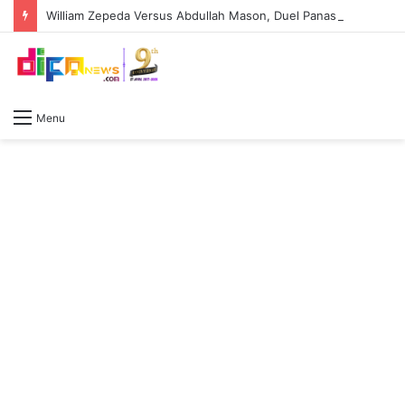
William Zepeda Versus Abdullah Mason, Duel Panas Sesama Kidal: Pengalaman William Zepeda bakal diuji keperkasaan Abdullah Mason
Menu