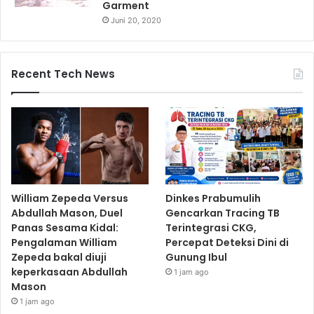
Garment
Juni 20, 2020
Recent Tech News
William Zepeda Versus
Dinkes Prabumulih
Abdullah Mason, Duel
Gencarkan Tracing TB
Panas Sesama Kidal:
Terintegrasi CKG,
Pengalaman William
Percepat Deteksi Dini di
Zepeda bakal diuji
Gunung Ibul
keperkasaan Abdullah
1 jam ago
Mason
1 jam ago