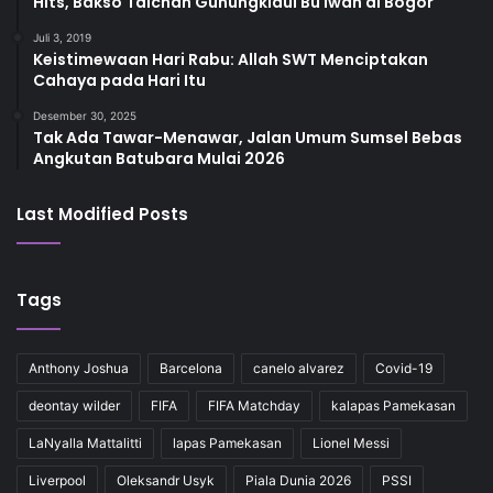
Hits, Bakso Taichan Gunungkidul Bu Iwan di Bogor
Juli 3, 2019
Keistimewaan Hari Rabu: Allah SWT Menciptakan
Cahaya pada Hari Itu
Desember 30, 2025
Tak Ada Tawar-Menawar, Jalan Umum Sumsel Bebas
Angkutan Batubara Mulai 2026
Last Modified Posts
Tags
Anthony Joshua
Barcelona
canelo alvarez
Covid-19
deontay wilder
FIFA
FIFA Matchday
kalapas Pamekasan
LaNyalla Mattalitti
lapas Pamekasan
Lionel Messi
Liverpool
Oleksandr Usyk
Piala Dunia 2026
PSSI