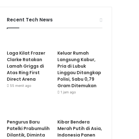
Recent Tech News
Laga Kilat Frazer
Keluar Rumah
Clarke Ratakan
Langsung Kabur,
Lamah Griggs di
Pria di Lubuk
Atas Ring First
Linggau Ditangkap
Direct Arena
Polisi, Sabu 0,79
Gram Ditemukan
55 menit ago
1 jam ago
Pengurus Baru
Kibar Bendera
Patelki Prabumulih
Merah Putih di Asia,
Dilantik, Diminta
Indonesia Panen