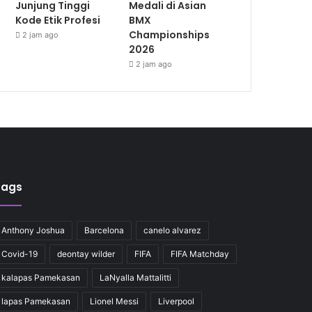
Junjung Tinggi
Medali di Asian
Kode Etik Profesi
BMX
Championships
2 jam ago
2026
2 jam ago
Tags
Anthony Joshua
Barcelona
canelo alvarez
Covid-19
deontay wilder
FIFA
FIFA Matchday
kalapas Pamekasan
LaNyalla Mattalitti
lapas Pamekasan
Lionel Messi
Liverpool