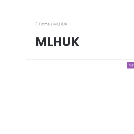
Home
/
MLHUK
MLHUK
Ne