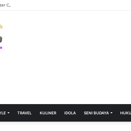
azer Clarke Ratakan Lamah Griggs di Atas Ring First Direct Arena
YLE
TRAVEL
KULINER
IDOLA
SENI BUDAYA
HUK