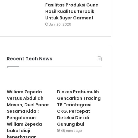
Fasilitas Produksi Guna
Hasil Kualitas Terbaik
Untuk Buyer Garment
Juni 20, 2020
Recent Tech News
William Zepeda
Dinkes Prabumulih
Versus Abdullah
Gencarkan Tracing
Mason, Duel Panas
TB Terintegrasi
Sesama Kidal:
CKG, Percepat
Pengalaman
Deteksi Dini di
William Zepeda
Gunung Ibul
bakal diuji
46 menit ago
keperkasaan