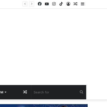
Facebook
YouTube
Instagram
TikTok
Log
Random
Sidebar
William Zepeda Versus Abdullah Mason, Duel Panas Sesama Kidal: Pengalaman William Zepeda bakal diuji keperkasaan Abdullah Mason
In
Article
Random
Search
UM
Article
for