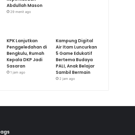
Abdullah Mason
29 menit ago
KPK Lanjutkan
Kampung Digital
Penggeledahan di
Air Itam Luncurkan
Bengkulu, Rumah
5 Game Edukatif
Kepala DKP Jadi
Bertema Budaya
Sasaran
PALI, Anak Belajar
Sambil Bermain
1 jam ago
2 jam ago
Tags