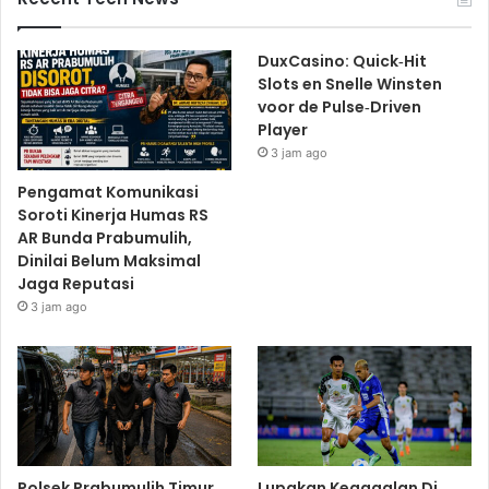
DuxCasino: Quick‑Hit
Slots en Snelle Winsten
voor de Pulse‑Driven
Player
3 jam ago
Pengamat Komunikasi
Soroti Kinerja Humas RS
AR Bunda Prabumulih,
Dinilai Belum Maksimal
Jaga Reputasi
3 jam ago
Polsek Prabumulih Timur
Lupakan Kegagalan Di