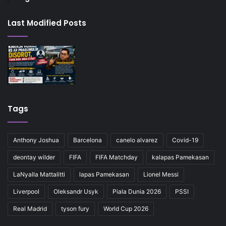
Last Modified Posts
Tags
Anthony Joshua
Barcelona
canelo alvarez
Covid-19
deontay wilder
FIFA
FIFA Matchday
kalapas Pamekasan
LaNyalla Mattalitti
lapas Pamekasan
Lionel Messi
Liverpool
Oleksandr Usyk
Piala Dunia 2026
PSSI
Real Madrid
tyson fury
World Cup 2026