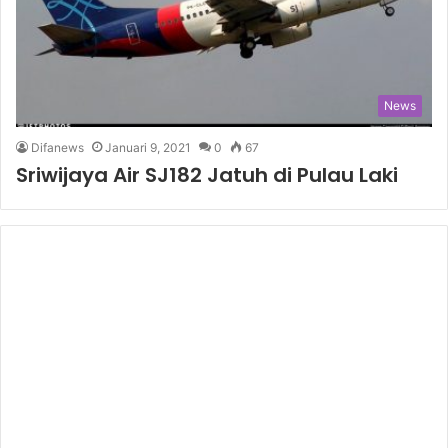
News
Difanews
Januari 9, 2021
0
67
Sriwijaya Air SJ182 Jatuh di Pulau Laki