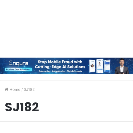
Home
/
SJ182
SJ182