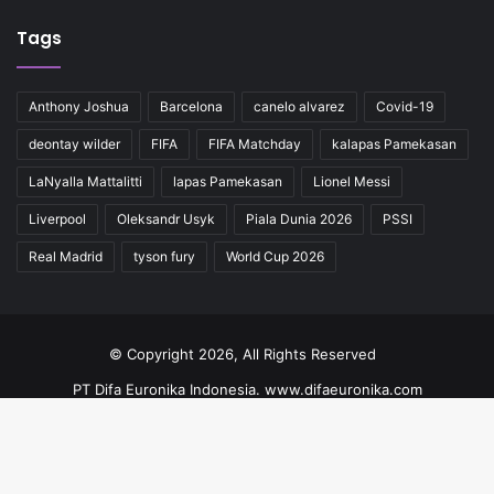
Tags
Anthony Joshua
Barcelona
canelo alvarez
Covid-19
deontay wilder
FIFA
FIFA Matchday
kalapas Pamekasan
LaNyalla Mattalitti
lapas Pamekasan
Lionel Messi
Liverpool
Oleksandr Usyk
Piala Dunia 2026
PSSI
Real Madrid
tyson fury
World Cup 2026
© Copyright 2026, All Rights Reserved
PT Difa Euronika Indonesia. www.difaeuronika.com
Redaksi
Kode Etik
Pedoman
Kontak
Facebook
YouTube
Instagram
TikTok
Ba