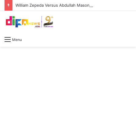
William Zepeda Versus Abdullah Mason, Duel Panas Sesama Kidal: Pengalaman William Zepeda bakal diuji keperkasaan Abdullah Mason
Menu