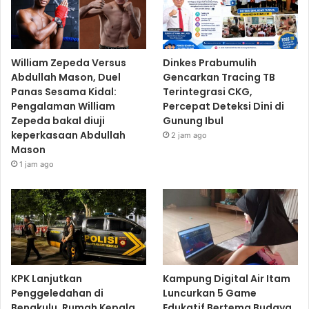
William Zepeda Versus
Dinkes Prabumulih
Abdullah Mason, Duel
Gencarkan Tracing TB
Panas Sesama Kidal:
Terintegrasi CKG,
Pengalaman William
Percepat Deteksi Dini di
Zepeda bakal diuji
Gunung Ibul
keperkasaan Abdullah
2 jam ago
Mason
1 jam ago
KPK Lanjutkan
Kampung Digital Air Itam
Penggeledahan di
Luncurkan 5 Game
Bengkulu, Rumah Kepala
Edukatif Bertema Budaya