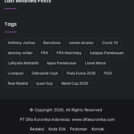
Last Modified Posts
Tags
Anthony Joshua
Barcelona
canelo alvarez
Covid-19
deontay wilder
FIFA
FIFA Matchday
kalapas Pamekasan
LaNyalla Mattalitti
lapas Pamekasan
Lionel Messi
Liverpool
Oleksandr Usyk
Piala Dunia 2026
PSSI
Real Madrid
tyson fury
World Cup 2026
© Copyright 2026, All Rights Reserved
PT Difa Euronika Indonesia. www.difaeuronika.com
Redaksi
Kode Etik
Pedoman
Kontak