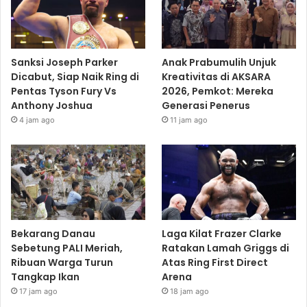
Sanksi Joseph Parker
Anak Prabumulih Unjuk
Dicabut, Siap Naik Ring di
Kreativitas di AKSARA
Pentas Tyson Fury Vs
2026, Pemkot: Mereka
Anthony Joshua
Generasi Penerus
4 jam ago
11 jam ago
Bekarang Danau
Laga Kilat Frazer Clarke
Sebetung PALI Meriah,
Ratakan Lamah Griggs di
Ribuan Warga Turun
Atas Ring First Direct
Tangkap Ikan
Arena
17 jam ago
18 jam ago