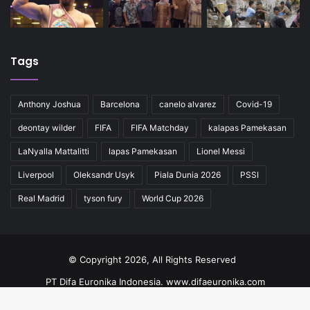
Tags
Anthony Joshua
Barcelona
canelo alvarez
Covid-19
deontay wilder
FIFA
FIFA Matchday
kalapas Pamekasan
LaNyalla Mattalitti
lapas Pamekasan
Lionel Messi
Liverpool
Oleksandr Usyk
Piala Dunia 2026
PSSI
Real Madrid
tyson fury
World Cup 2026
© Copyright 2026, All Rights Reserved
PT Difa Euronika Indonesia. www.difaeuronika.com
Redaksi
Kode Etik
Pedoman
Kontak