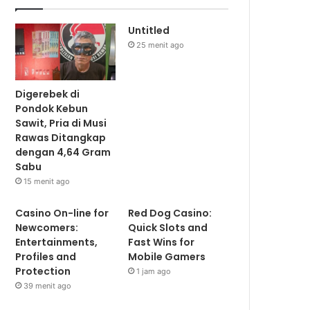
Untitled
25 menit ago
Digerebek di
Pondok Kebun
Sawit, Pria di Musi
Rawas Ditangkap
dengan 4,64 Gram
Sabu
15 menit ago
Casino On-line for
Red Dog Casino:
Newcomers:
Quick Slots and
Entertainments,
Fast Wins for
Profiles and
Mobile Gamers
Protection
1 jam ago
39 menit ago