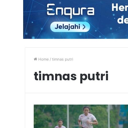
Home
/
timnas putri
timnas putri