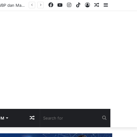
Facebook
YouTube
Instagram
TikTok
Log
Random
Sidebar
abu
In
Article
Random
Search
UM
Article
for