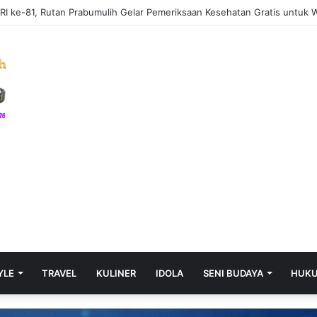
Pondok Kebun Sawit, Pria di Musi Rawas Ditangkap dengan 4,64 Gram S
YLE
TRAVEL
KULINER
IDOLA
SENI BUDAYA
HUK