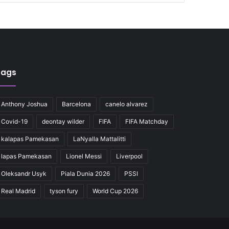
Tags
Anthony Joshua
Barcelona
canelo alvarez
Covid-19
deontay wilder
FIFA
FIFA Matchday
kalapas Pamekasan
LaNyalla Mattalitti
lapas Pamekasan
Lionel Messi
Liverpool
Oleksandr Usyk
Piala Dunia 2026
PSSI
Real Madrid
tyson fury
World Cup 2026