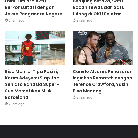
Enim Diminta Aktif
Berujung Petaka, Satu
Berkonsultasi dengan
Bocah Tewas dan Satu
Jaksa Pengacara Negara
Hilang di OKU Selatan
2 jam ago
2 jam ago
Bisa Main di Tiga Posisi,
Canelo Alvarez Penasaran
Karim Adeyemi Siap Jadi
Inginkan Rematch dengan
Senjata Rahasia Super-
Terence Crawford, Yakin
Sub Mematikan Milik
Bisa Menang
Barcelona
3 jam ago
2 jam ago