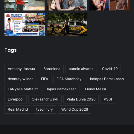
Tags
Anthony Joshua
Barcelona
canelo alvarez
Covid-19
deontay wilder
FIFA
FIFA Matchday
kalapas Pamekasan
LaNyalla Mattalitti
lapas Pamekasan
Lionel Messi
Liverpool
Oleksandr Usyk
Piala Dunia 2026
PSSI
Real Madrid
tyson fury
World Cup 2026