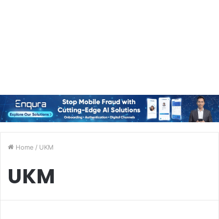
Home
/
UKM
UKM