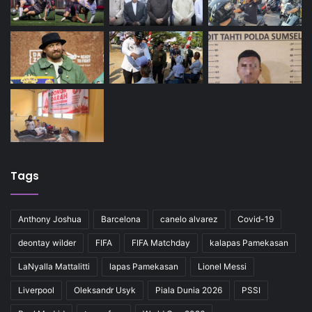
Tags
Anthony Joshua
Barcelona
canelo alvarez
Covid-19
deontay wilder
FIFA
FIFA Matchday
kalapas Pamekasan
LaNyalla Mattalitti
lapas Pamekasan
Lionel Messi
Liverpool
Oleksandr Usyk
Piala Dunia 2026
PSSI