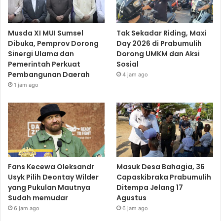
Musda XI MUI Sumsel
Tak Sekadar Riding, Maxi
Dibuka, Pemprov Dorong
Day 2026 di Prabumulih
Sinergi Ulama dan
Dorong UMKM dan Aksi
Pemerintah Perkuat
Sosial
Pembangunan Daerah
4 jam ago
1 jam ago
Fans Kecewa Oleksandr
Masuk Desa Bahagia, 36
Usyk Pilih Deontay Wilder
Capaskibraka Prabumulih
yang Pukulan Mautnya
Ditempa Jelang 17
Sudah memudar
Agustus
6 jam ago
6 jam ago