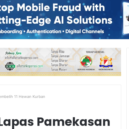
embelih 11 Hewan Kurban
 Lapas Pamekasan