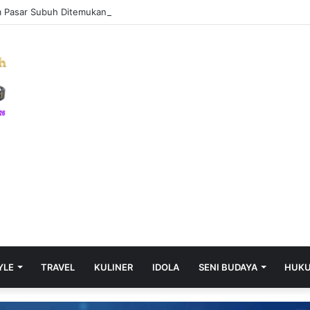
Pasar Subuh Ditemukan Tak Bernyawa di Kontrakan, Ini Hasil Pemeriksa
YLE
TRAVEL
KULINER
IDOLA
SENI BUDAYA
HUK