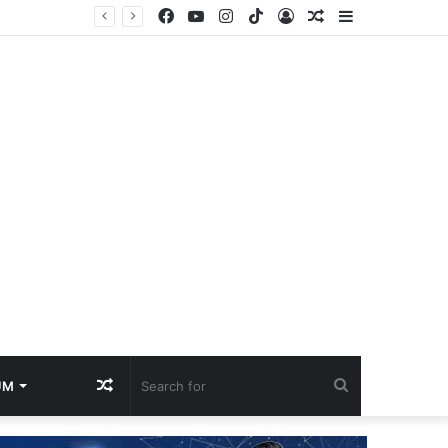
Facebook
YouTube
Instagram
TikTok
Log
Random
Sidebar
an Polisi
In
Article
Random
Search
UM
Article
for