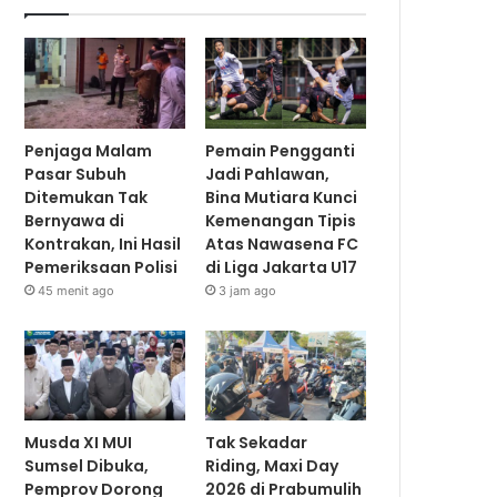
Penjaga Malam
Pemain Pengganti
Pasar Subuh
Jadi Pahlawan,
Ditemukan Tak
Bina Mutiara Kunci
Bernyawa di
Kemenangan Tipis
Kontrakan, Ini Hasil
Atas Nawasena FC
Pemeriksaan Polisi
di Liga Jakarta U17
45 menit ago
3 jam ago
Musda XI MUI
Tak Sekadar
Sumsel Dibuka,
Riding, Maxi Day
Pemprov Dorong
2026 di Prabumulih