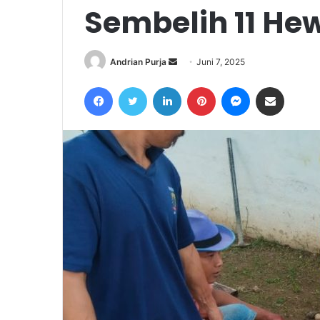
Sembelih 11 He
Send
Andrian Purja
Juni 7, 2025
an
Facebook
Twitter
LinkedIn
Pinterest
Messenger
Share via Email
email