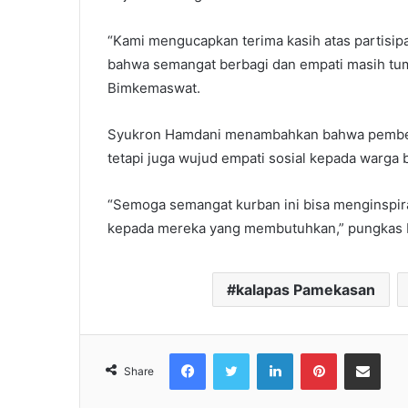
“Kami mengucapkan terima kasih atas partisip
bahwa semangat berbagi dan empati masih tumb
Bimkemaswat.
Syukron Hamdani menambahkan bahwa pemberi
tetapi juga wujud empati sosial kepada warga
“Semoga semangat kurban ini bisa menginspira
kepada mereka yang membutuhkan,” pungkas Ka
kalapas Pamekasan
Facebook
Twitter
LinkedIn
Pinterest
Share via Emai
Share