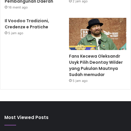
Pembangunan Daerah
2 jam ago
16 menit ago
Il Voodoo Tradizioni,
Credenze e Pratiche
5 jam ago
Fans Kecewa Oleksandr
Usyk Pilih Deontay Wilder
yang Pukulan Mautnya
Sudah memudar
5 jam ago
Most Viewed Posts