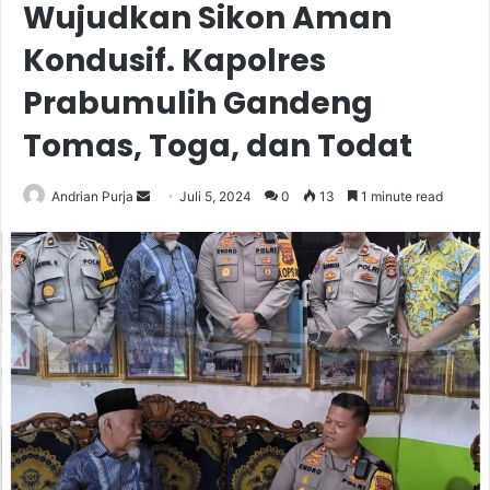
Wujudkan Sikon Aman
Kondusif. Kapolres
Prabumulih Gandeng
Tomas, Toga, dan Todat
Send
Andrian Purja
Juli 5, 2024
0
13
1 minute read
an
email