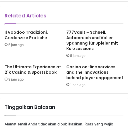
Related Articles
Il Voodoo Tradizioni,
777Vault – Schnell,
Credenze e Pratiche
Actionreich und Voller
Spannung für Spieler mit
5 jam ago
Kurzsessions
5 jam ago
The Ultimate Experience at
Casino on-line services
21k Casino & Sportsbook
and the innovations
behind player engagement
9 jam ago
1 hari ago
Tinggalkan Balasan
Alamat email Anda tidak akan dipublikasikan.
Ruas yang wajib