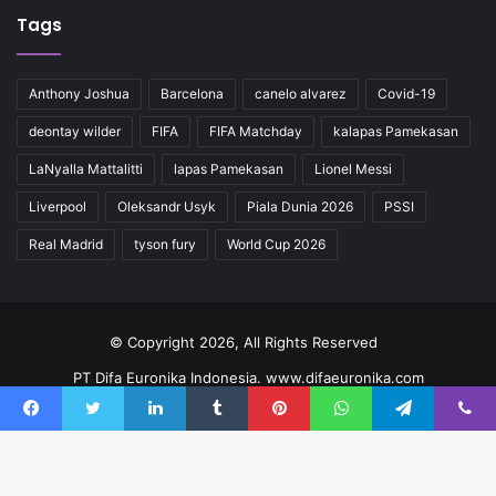
Tags
Anthony Joshua
Barcelona
canelo alvarez
Covid-19
deontay wilder
FIFA
FIFA Matchday
kalapas Pamekasan
LaNyalla Mattalitti
lapas Pamekasan
Lionel Messi
Liverpool
Oleksandr Usyk
Piala Dunia 2026
PSSI
Real Madrid
tyson fury
World Cup 2026
© Copyright 2026, All Rights Reserved
PT Difa Euronika Indonesia. www.difaeuronika.com
Redaksi
Kode Etik
Pedoman
Kontak
Facebook
Twitter
LinkedIn
Tumblr
Pinterest
WhatsApp
Telegram
Viber
Facebook
YouTube
Instagram
TikTok