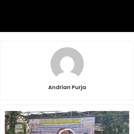
masyarakat Prabumulih, ikut berperan serta aktif dalam
menjaga Kamtibmas di Prabumulih agar senantiasa damai
dan tentram,” pungkasnya.
Kamtibmas
Kapolres Prabumulih
Todat
Tomas
Andrian Purja