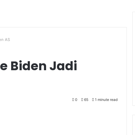
den AS
oe Biden Jadi
0
65
1 minute read