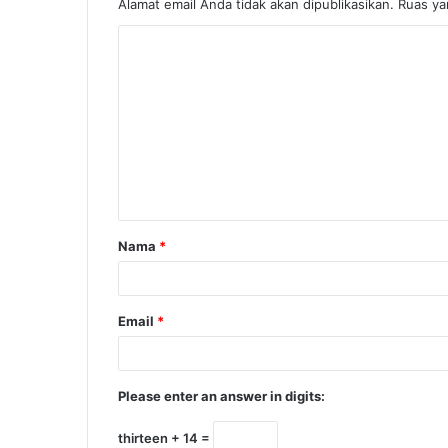
Alamat email Anda tidak akan dipublikasikan.
Ruas ya
Nama
*
Email
*
Please enter an answer in digits:
thirteen + 14 =