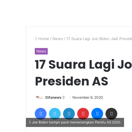
Home
/
News
/
17 Suara Lagi Joe Biden Jadi Presi
News
17 Suara Lagi J
Presiden AS
Send
Difanews
November 6, 2020
an
Facebook
Twitter
LinkedIn
Pinterest
Messenger
Share via Email
email
Joe Biden hampir pasti memenangkan Pemilu AS 2020.