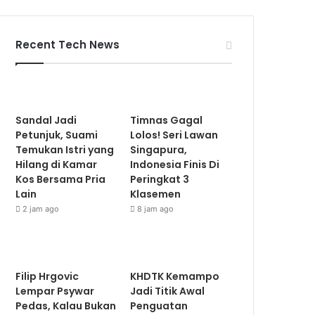
Recent Tech News
Sandal Jadi
Timnas Gagal
Petunjuk, Suami
Lolos! Seri Lawan
Temukan Istri yang
Singapura,
Hilang di Kamar
Indonesia Finis Di
Kos Bersama Pria
Peringkat 3
Lain
Klasemen
2 jam ago
8 jam ago
Filip Hrgovic
KHDTK Kemampo
Lempar Psywar
Jadi Titik Awal
Pedas, Kalau Bukan
Penguatan