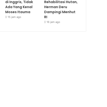
di Inggris, Tidak
Rehabilitasi Hutan,
Ada Yang Kenal
Herman Deru
Moses Itauma
Dampingi Menhut
RI
15 jam ago
16 jam ago