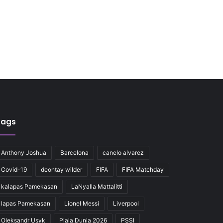
Tags
Anthony Joshua
Barcelona
canelo alvarez
Covid-19
deontay wilder
FIFA
FIFA Matchday
kalapas Pamekasan
LaNyalla Mattalitti
lapas Pamekasan
Lionel Messi
Liverpool
Oleksandr Usyk
Piala Dunia 2026
PSSI