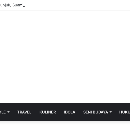
tunjuk, Suami Temukan Istri yang Hilang di Kamar Kos Bersama Pria Lain
YLE
TRAVEL
KULINER
IDOLA
SENI BUDAYA
HUK