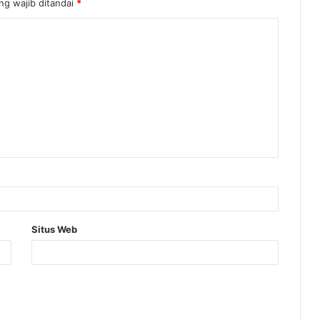
ng wajib ditandai
*
Situs Web