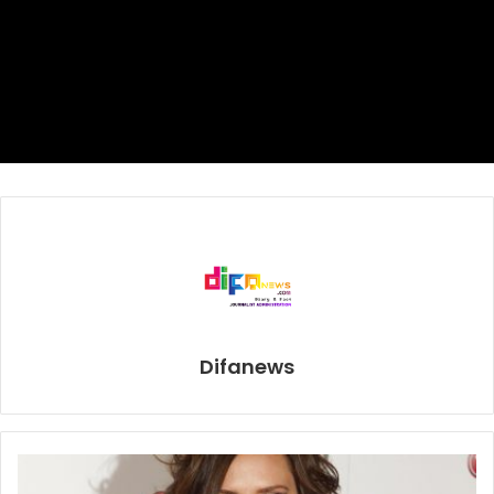
Amal
Jumlah Jemaah Haji dan Umroh
Malaysia Airlines
Malaysia Aviation Group
Difanews