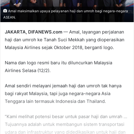
Amal maksimalkan upaya pelayanan haji dan umroh bagi negara-negara
ASEAN.
JAKARTA, DIFANEWS.com
— Amal, layangan perjalanan
haji dan umroh ke Tanah Suci Mekkah yang dioperasikan
Malaysia Airlines sejak Oktober 2018, berganti logo.
Nama dan logo resmi baru itu diluncurkan Malaysia
Airlines Selasa (12/2).
Amal sendiri melayani jemaah haji dan umroh tak hanya
bagi rakyat Malaysia, tapi juga negara-negara Asia
Tenggara lain termasuk Indonesia dan Thailand.
“Kami melihat potensi besar untuk pasar haji dan umrah …
Tujuannya adalah untuk membangun sistem transportasi
udara dan infrastruktur yang didedikasikan untuk haji dan