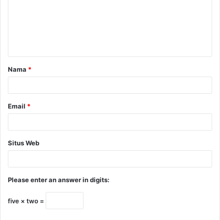
Nama
*
Email
*
Situs Web
Please enter an answer in digits:
five × two =