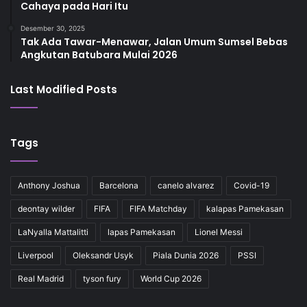
Cahaya pada Hari Itu
Desember 30, 2025
Tak Ada Tawar-Menawar, Jalan Umum Sumsel Bebas
Angkutan Batubara Mulai 2026
Last Modified Posts
Tags
Anthony Joshua
Barcelona
canelo alvarez
Covid-19
deontay wilder
FIFA
FIFA Matchday
kalapas Pamekasan
LaNyalla Mattalitti
lapas Pamekasan
Lionel Messi
Liverpool
Oleksandr Usyk
Piala Dunia 2026
PSSI
Real Madrid
tyson fury
World Cup 2026