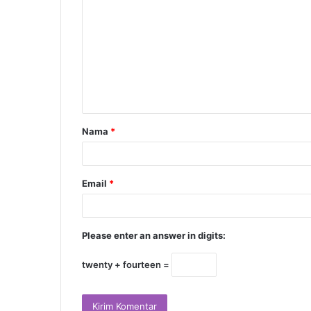
Nama
*
Email
*
Please enter an answer in digits:
twenty + fourteen =