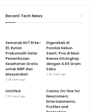
Recent Tech News
Semarak HUT RI ke-
Digerebek di
81, Rutan
Pondok Kebun
Prabumulih Gelar
Sawit, Pria di Musi
Pemeriksaan
Rawas Ditangkap
Kesehatan Gratis
dengan 4,64 Gram
untuk WBP dan
Sabu
Masyarakat
40 menit ago
28 menit ago
Untitled
Casino On-line for
Newcomers:
50 menit ago
Entertainments,
Profiles and