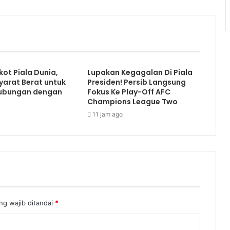
ot Piala Dunia,
Lupakan Kegagalan Di Piala
Syarat Berat untuk
Presiden! Persib Langsung
Hubungan dengan
Fokus Ke Play-Off AFC
Champions League Two
11 jam ago
ng wajib ditandai
*