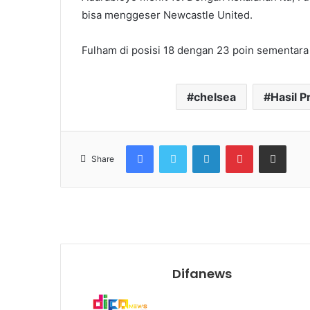
bisa menggeser Newcastle United.
Fulham di posisi 18 dengan 23 poin sementara
chelsea
Hasil 
Facebook
Twitter
LinkedIn
Pinterest
Share via Email
Share
Difanews