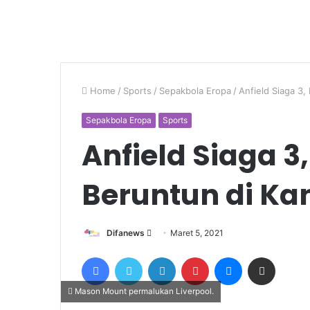
Home
/
Sports
/
Sepakbola Eropa
/
Anfield Siaga 3,
Sepakbola Eropa
Sports
Anfield Siaga 3,
Beruntun di K
Send
Difanews
Maret 5, 2021
an
Facebook
Twitter
LinkedIn
Pinterest
Messenger
Share via Email
email
Mason Mount permalukan Liverpool.