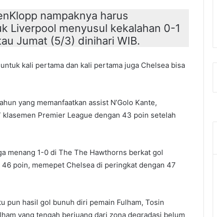
enKlopp nampaknya harus
k Liverpool menyusul kekalahan 0-1
tau Jumat (5/3) dinihari WIB.
d untuk kali pertama dan kali pertama juga Chelsea bisa
tahun yang memanfaatkan assist N’Golo Kante,
 7 klasemen Premier League dengan 43 poin setelah
ga menang 1-0 di The The Hawthorns berkat gol
n 46 poin, memepet Chelsea di peringkat dengan 47
u pun hasil gol bunuh diri pemain Fulham, Tosin
ulham yang tengah berjuang dari zona degradasi belum