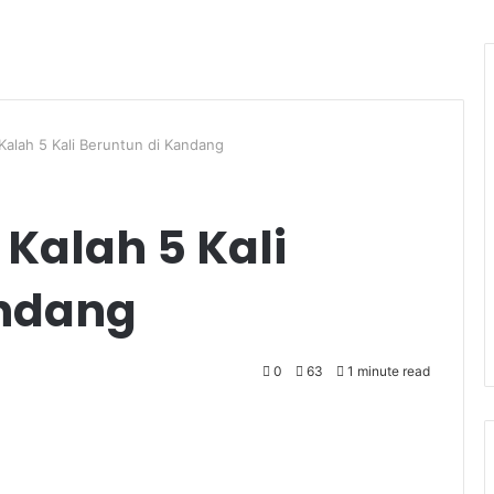
 Kalah 5 Kali Beruntun di Kandang
 Kalah 5 Kali
andang
0
63
1 minute read