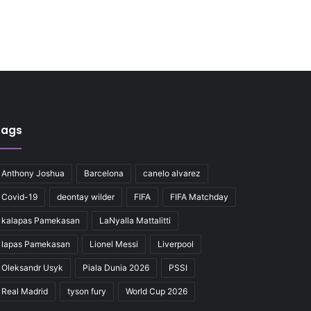
Tags
Anthony Joshua
Barcelona
canelo alvarez
Covid-19
deontay wilder
FIFA
FIFA Matchday
kalapas Pamekasan
LaNyalla Mattalitti
lapas Pamekasan
Lionel Messi
Liverpool
Oleksandr Usyk
Piala Dunia 2026
PSSI
Real Madrid
tyson fury
World Cup 2026