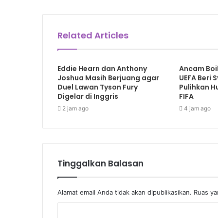
Related Articles
Eddie Hearn dan Anthony
Ancam Boik
Joshua Masih Berjuang agar
UEFA Beri 
Duel Lawan Tyson Fury
Pulihkan 
Digelar di Inggris
FIFA
2 jam ago
4 jam ago
Tinggalkan Balasan
Alamat email Anda tidak akan dipublikasikan.
Ruas ya