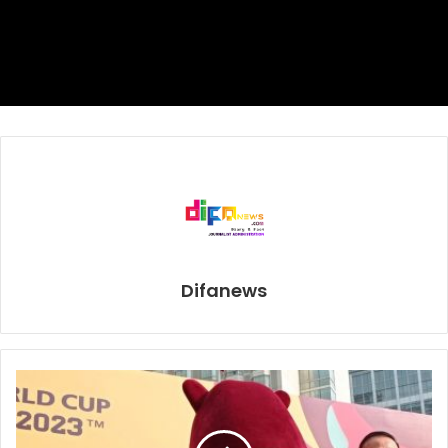
mendaratkan sejumlah pukulan dan memenangkan ronde
ini.
Canelo menutup pertarungan trilogi ini dengan tetap
mendominasi di ronde 12.
Skor: Dave Moretti 116-112; David Sutherrland 115-113;
Steve Weisfeld 115-113
Pada dua pertarungan sebelumnya, 2017 dan 2018,
berakhir split draw dan Canelo menang angka mayoritas
Difanews
pada duel kedua. ***
canelo alvarez
Gennady golovkin
Trilogi Canelo-Golovkin