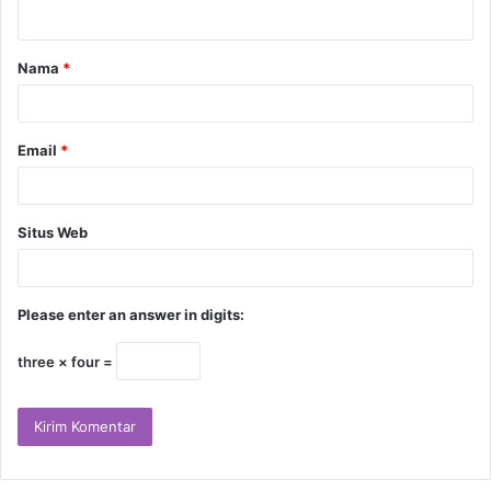
Nama
*
Email
*
Situs Web
Please enter an answer in digits:
three × four =