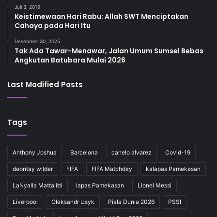
Juli 3, 2019
Keistimewaan Hari Rabu: Allah SWT Menciptakan
Cahaya pada Hari Itu
Desember 30, 2025
Tak Ada Tawar-Menawar, Jalan Umum Sumsel Bebas
Angkutan Batubara Mulai 2026
Last Modified Posts
Tags
Anthony Joshua
Barcelona
canelo alvarez
Covid-19
deontay wilder
FIFA
FIFA Matchday
kalapas Pamekasan
LaNyalla Mattalitti
lapas Pamekasan
Lionel Messi
Liverpool
Oleksandr Usyk
Piala Dunia 2026
PSSI