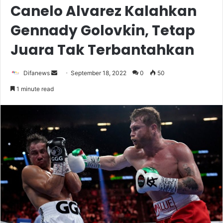
Canelo Alvarez Kalahkan
Gennady Golovkin, Tetap
Juara Tak Terbantahkan
Send
Difanews
September 18, 2022
0
50
an
1 minute read
email