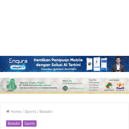
Home
/
Sports
/
Beladiri
Beladiri
Sports