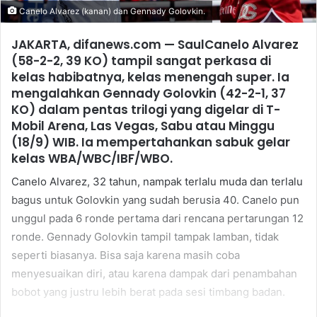
Canelo Alvarez (kanan) dan Gennady Golovkin.
JAKARTA, difanews.com — SaulCanelo Alvarez
(58-2-2, 39 KO) tampil sangat perkasa di
kelas habibatnya, kelas menengah super. Ia
mengalahkan Gennady Golovkin (42-2-1, 37
KO) dalam pentas trilogi yang digelar di T-
Mobil Arena, Las Vegas, Sabu atau Minggu
(18/9) WIB. Ia mempertahankan sabuk gelar
kelas WBA/WBC/IBF/WBO.
Canelo Alvarez, 32 tahun, nampak terlalu muda dan terlalu
bagus untuk Golovkin yang sudah berusia 40. Canelo pun
unggul pada 6 ronde pertama dari rencana pertarungan 12
ronde. Gennady Golovkin tampil tampak lamban, tidak
seperti biasanya. Bisa saja karena masih coba
menyesuaikan diri, atau karena dampak dari penambahan
bobot yang justru lebih berat pada sesi timbang badan.