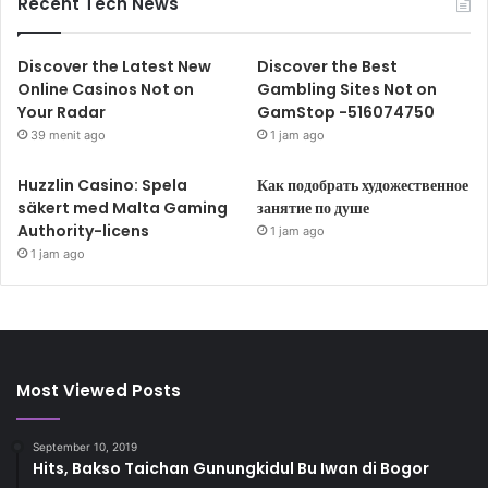
Recent Tech News
Discover the Latest New
Discover the Best
Online Casinos Not on
Gambling Sites Not on
Your Radar
GamStop -516074750
39 menit ago
1 jam ago
Huzzlin Casino: Spela
Как подобрать художественное
säkert med Malta Gaming
занятие по душе
Authority-licens
1 jam ago
1 jam ago
Most Viewed Posts
September 10, 2019
Hits, Bakso Taichan Gunungkidul Bu Iwan di Bogor