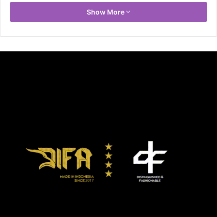
Meski begitu, mengingat banyak juga pukulan Canelo
Show More
Alvarez yang mengenai rahangnya, Golovkin harus diakui
memiliki rahang terkuat di eranya.
Perjuangan keras Gennady Golovkin membuahkan hasil
cukup mengesankan ketika ia mampu merebut
kemenangan ronde 9. Sebuah pukulan kerasnya mampu
menggoyahkan Canelo membaut hakim memberinya
kemenangan di ronde itu.
Namun, pada ronde 10, meski Gennady Golovkin terus
mengambil inisiatif serangan, Canelo yang banyak
mengandalkan jab sejak awal ronde, lebih unggul dan
memenangkan ronde ke-10 ini.
Memasuki ronde 11, menyadari banyak tertinggal angka,
Golovkin semakin berani mendekati Canelo Alvarez dan