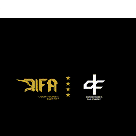
adalah adanya hidangan makanan sederhana seperti nasi
liwet, tahu, tempe, ikan asin, serta lalapan dan sambal
yang disajikan di atas daun pisang. Hidangan itu kemudian
dinikmati bersama-sama secara lesahan.
Dalam masyarakat Sunda, cucurak bukan sekadar kegiatan
kumpul-kumpul dan makan bersama. Tradisi ini dimaknai
sebagai bentuk silaturahim. Cucurak juga mengajarkan
cara untuk mensyukuri rezeki dan saling berbagi.
Osep (32), warga Ciawi, Bogor, Jawa Barat, selalu
mengadakan cucurak setiap tahunnya. Sepekan sebelum
memasuki puasa, ia mengajak anak, istri, orangtua, dan
mertuanya untuk kumpul bersama. Biasanya, ia memilih
tempat wisata seperti pantai atau taman untuk cucurak.
Osep mengatakan, di tengah situasi pandemi saat ini,
tradisi itu tetap ia lakukan bersama keluarganya. Bagi