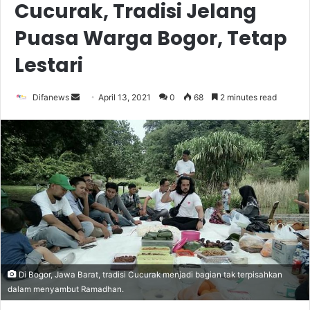
Cucurak, Tradisi Jelang
Puasa Warga Bogor, Tetap
Lestari
Send
Difanews
April 13, 2021
0
68
2 minutes read
an
email
Di Bogor, Jawa Barat, tradisi Cucurak menjadi bagian tak terpisahkan
dalam menyambut Ramadhan.