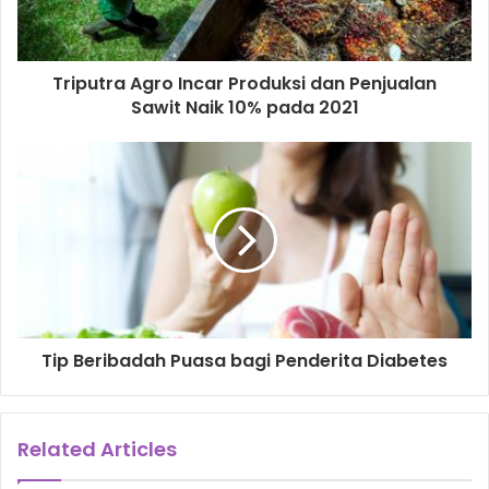
nyaman,” tuturnya.
Manager Visitor Information and Customer Service Kebun
Triputra Agro Incar Produksi dan Penjualan
Raya Bogor, Ratih Armitha Mufti mengaku, jumlah
Sawit Naik 10% pada 2021
pengunjung yang datang jelang bulan puasa mengalami
peningkatan. Ratih menuturkan, kebanyakan pengunjung
datang untuk menggelar tradisi cucurak.
Ia menjelaskan, untuk pengunjung, pihak Kebun Raya
Bogor juga menyiapkan penawaran paket cucurak. Paket
cucurak itu sudah termasuk tiket masuk, makan siang,
hingga tikar piknik.
Tip Beribadah Puasa bagi Penderita Diabetes
“Kebun Raya Bogor ini kan punya area yang luas. Terus
kami melihat orang Bogor itu jelang puasa pasti cucurak.
Karena itu kami juga sediakan paket cucurak yang
Related Articles
budgetnya disesuaikan,” ungkap Ratih.