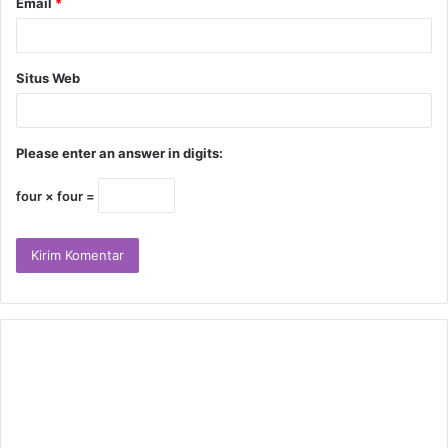
Email
*
Situs Web
Please enter an answer in digits:
four × four =