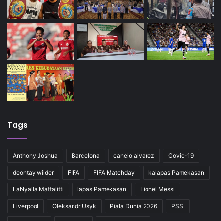
Tags
Anthony Joshua
Barcelona
canelo alvarez
Covid-19
deontay wilder
FIFA
FIFA Matchday
kalapas Pamekasan
LaNyalla Mattalitti
lapas Pamekasan
Lionel Messi
Liverpool
Oleksandr Usyk
Piala Dunia 2026
PSSI