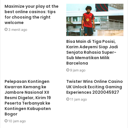
Maximize your play at the
Ia mengungkapkan, program cucurak yang ditawarkan
best online casinos: tips
pihak Kebun Raya Bogor ternyata mendapat respons
for choosing the right
positif dari pengunjung. Program yang dilaksanakan sejak
welcome
26 Maret hingga 11 April 2021 itu membuat masyarakat
3 menit ago
tertarik untuk menggelar tradisi cucurak di Kebun Raya
Bisa Main di Tiga Posisi,
Bogor.
Karim Adeyemi Siap Jadi
Senjata Rahasia Super-
Sub Mematikan Milik
“Antusias warga yang datang untuk cucurak ternyata
Barcelona
lumayan. Tapi kami juga tetap menjaga protokol kesehatan,
9 jam ago
jadi area cucurak kami yang nentuin sehingga tidak
berdekatan dengan kelompok lainnya,” tandasnya di laman
Pelepasan Kontingen
Twister Wins Online Casino
Kwarran Kemang ke
UK Unlock Exciting Gaming
Kompas.com.
Jambore Nasional XII
Experiences 2020045927
Resmi Digelar, Kirim 19
11 jam ago
Peserta Terbanyak ke
Cucurak
Kebun Raya Bogor
Kontingen Kabupaten
Bogor
tradisi lokal boro
10 jam ago