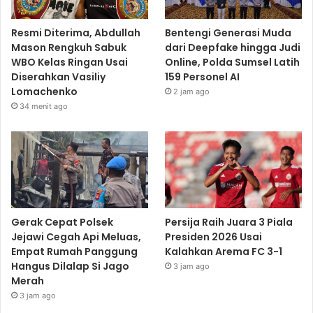
Resmi Diterima, Abdullah
Bentengi Generasi Muda
Mason Rengkuh Sabuk
dari Deepfake hingga Judi
WBO Kelas Ringan Usai
Online, Polda Sumsel Latih
Diserahkan Vasiliy
159 Personel AI
Lomachenko
2 jam ago
34 menit ago
Gerak Cepat Polsek
Persija Raih Juara 3 Piala
Jejawi Cegah Api Meluas,
Presiden 2026 Usai
Empat Rumah Panggung
Kalahkan Arema FC 3-1
Hangus Dilalap Si Jago
3 jam ago
Merah
3 jam ago