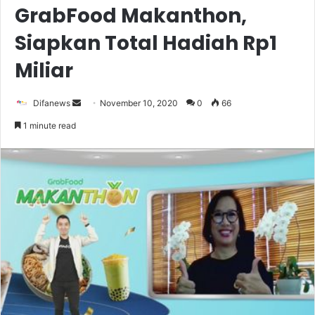
GrabFood Makanthon,
Siapkan Total Hadiah Rp1
Miliar
Send
Difanews
November 10, 2020
0
66
an
1 minute read
email