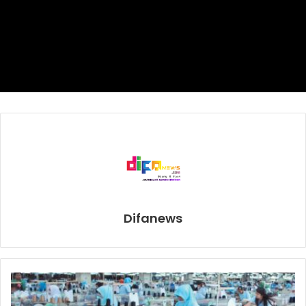
makin banyak pesanan yang selesai, makin banyak
peluang menang,” kata Neneng.
“Kami pilih juga 24 mitra merchant dengan kinerja terbaik
mendapat kesempatan untuk memenangkan masing-
masing 10 gram emas murni.”
Para pemenang, kata Neneng, dipilih dalam tiga periode
pengundian. Pertama dilakukan 27 November, kedua 11
Desember, dan hadiah utama dilakukan 18 Desember 2020
dalam acara Malam Puncak Makanthon.
Difanews
“Malam puncak akan disiarkan secara langsung 18
Desember 2020, di media sosial GrabFood untuk
mengumumkan dua pemenang utama yang akan
mendapatkan emas murni seberat 50g, dan 24 mitra
merchant dengan kinerja terbaik, serta 24 mitra