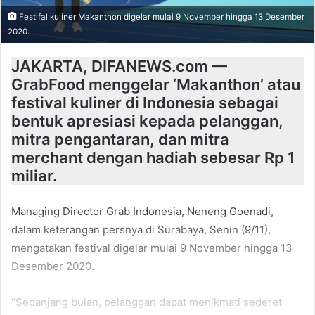
Festifal kuliner Makanthon digelar mulai 9 November hingga 13 Desember
2020.
JAKARTA, DIFANEWS.com —
GrabFood menggelar ‘Makanthon’ atau
festival kuliner di Indonesia sebagai
bentuk apresiasi kepada pelanggan,
mitra pengantaran, dan mitra
merchant dengan hadiah sebesar Rp 1
miliar.
Managing Director Grab Indonesia, Neneng Goenadi,
dalam keterangan persnya di Surabaya, Senin (9/11),
mengatakan festival digelar mulai 9 November hingga 13
Desember 2020.
“Sepanjang bulan, pelanggan dapat menikmati sederet