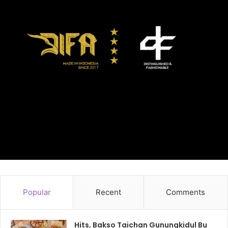
Popular
Recent
Comments
Hits, Bakso Taichan Gunungkidul Bu