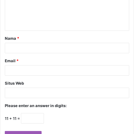
Nama
*
Email
*
Situs Web
Please enter an answer in digits:
11 + 11 =