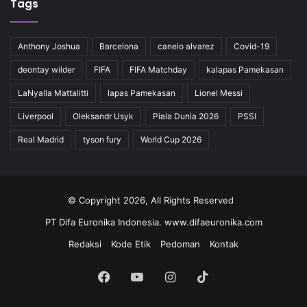
Tags
Anthony Joshua
Barcelona
canelo alvarez
Covid-19
deontay wilder
FIFA
FIFA Matchday
kalapas Pamekasan
LaNyalla Mattalitti
lapas Pamekasan
Lionel Messi
Liverpool
Oleksandr Usyk
Piala Dunia 2026
PSSI
Real Madrid
tyson fury
World Cup 2026
© Copyright 2026, All Rights Reserved
PT Difa Euronika Indonesia. www.difaeuronika.com
Redaksi
Kode Etik
Pedoman
Kontak
Facebook
YouTube
Instagram
TikTok