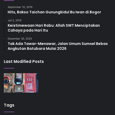
September 10, 2019
Hits, Bakso Taichan Gunungkidul Bu Iwan di Bogor
Juli 3, 2019
Keistimewaan Hari Rabu: Allah SWT Menciptakan
Cahaya pada Hari Itu
Desember 30, 2025
Tak Ada Tawar-Menawar, Jalan Umum Sumsel Bebas
Angkutan Batubara Mulai 2026
Last Modified Posts
Tags