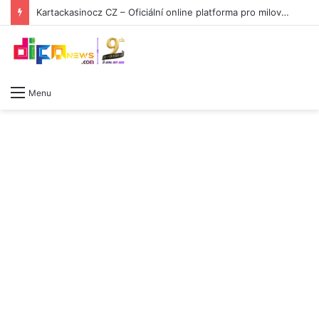
Kartackasinocz CZ – Oficiální online platforma pro milovníky karetních her -1957245796
Menu