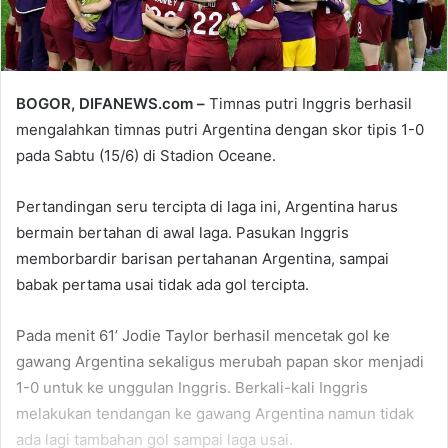
BOGOR, DIFANEWS.com –
Timnas putri Inggris berhasil
mengalahkan timnas putri Argentina dengan skor tipis 1-0
pada Sabtu (15/6) di Stadion Oceane.
Pertandingan seru tercipta di laga ini, Argentina harus
bermain bertahan di awal laga. Pasukan Inggris
memborbardir barisan pertahanan Argentina, sampai
babak pertama usai tidak ada gol tercipta.
Pada menit 61’ Jodie Taylor berhasil mencetak gol ke
gawang Argentina sekaligus merubah papan skor menjadi
1-0 untuk ke unggulan Inggris. Berkali-kali Inggris
melakukan tendangan ke gawang Argentina namun tidak
ada lagi tambahan gol sampai laga usai.