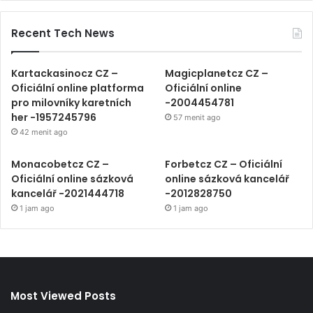
Recent Tech News
Kartackasinocz CZ –
Magicplanetcz CZ –
Oficiální online platforma
Oficiální online
pro milovníky karetních
-2004454781
her -1957245796
57 menit ago
42 menit ago
Monacobetcz CZ –
Forbetcz CZ – Oficiální
Oficiální online sázková
online sázková kancelář
kancelář -2021444718
-2012828750
1 jam ago
1 jam ago
Most Viewed Posts