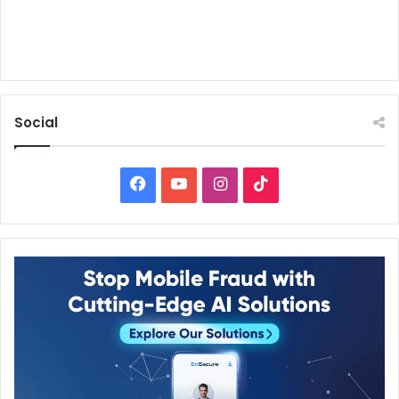
Social
Facebook
YouTube
Instagram
TikTok