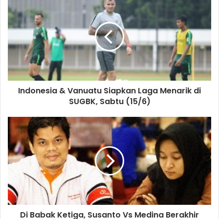
Indonesia & Vanuatu Siapkan Laga Menarik di
SUGBK, Sabtu (15/6)
Di Babak Ketiga, Susanto Vs Medina Berakhir