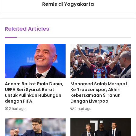
Remis di Yogyakarta
Related Articles
Ancam Boikot Piala Dunia,
Mohamed Salah Merapat
UEFA Beri Syarat Berat
Ke Trabzonspor, Akhiri
untuk Pulihkan Hubungan
Kebersamaan 9 Tahun
dengan FIFA
Dengan Liverpool
2 hari ago
4 hari ago