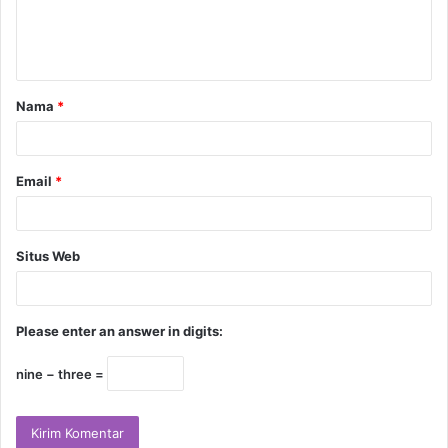
Nama
*
Email
*
Situs Web
Please enter an answer in digits:
nine − three =