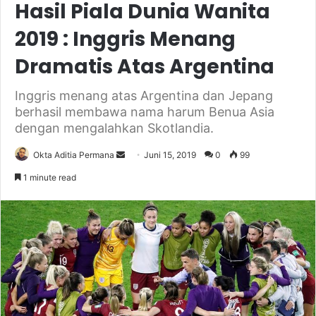
Hasil Piala Dunia Wanita
2019 : Inggris Menang
Dramatis Atas Argentina
Inggris menang atas Argentina dan Jepang
berhasil membawa nama harum Benua Asia
dengan mengalahkan Skotlandia.
Send
Okta Aditia Permana
Juni 15, 2019
0
99
an
1 minute read
email