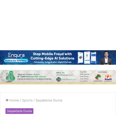
Home
/
Sports
/
Sepakbola Dunia
Sepakbola Dunia