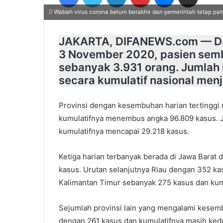
Wabah virus corona belum berakhir dan pemerintah tetap patu
JAKARTA, DIFANEWS.com — Dar
3 November 2020, pasien semb
sebanyak 3.931 orang. Jumla
secara kumulatif nasional men
Provinsi dengan kesembuhan harian tertinggi 
kumulatifnya menembus angka 96.809 kasus. 
kumulatifnya mencapai 29.218 kasus.
Ketiga harian terbanyak berada di Jawa Barat
kasus. Urutan selanjutnya Riau dengan 352 ka
Kalimantan Timur sebanyak 275 kasus dan kum
Sejumlah provinsi lain yang mengalami kesem
dengan 261 kasus dan kumulatifnya masih kedu