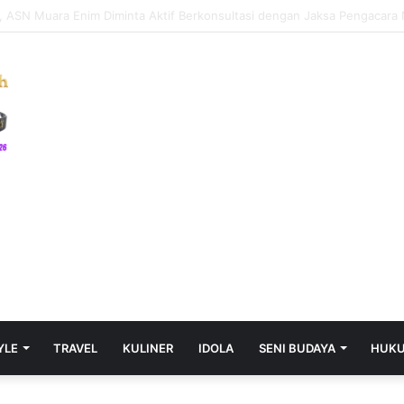
kies Net Gaming Destination AU Players
YLE
TRAVEL
KULINER
IDOLA
SENI BUDAYA
HUK