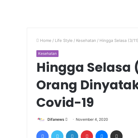
Home
/
Life Style
/
Kesehatan
/
Hingga Selasa (3/1
Kesehatan
Hingga Selasa (
Orang Dinyata
Covid-19
Send
Difanews
November 4, 2020
an
Facebook
Twitter
LinkedIn
Pinterest
Messenger
Share via Email
email