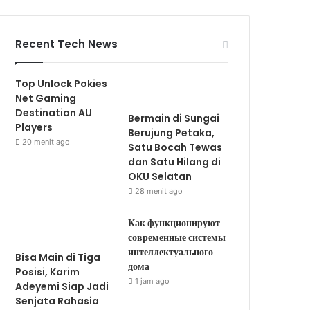
Recent Tech News
Top Unlock Pokies
Net Gaming
Destination AU
Bermain di Sungai
Players
Berujung Petaka,
20 menit ago
Satu Bocah Tewas
dan Satu Hilang di
OKU Selatan
28 menit ago
Как функционируют
современные системы
интеллектуального
Bisa Main di Tiga
дома
Posisi, Karim
1 jam ago
Adeyemi Siap Jadi
Senjata Rahasia