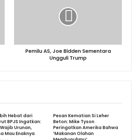
Pemilu AS, Joe Bidden Sementara
Ungguli Trump
ebih Hebat dari
Pesan Kematian Si Leher
rut BPJS Ingatkan:
Beton: Mike Tyson
Wajib Urunan,
Peringatkan Amerika Bahwa
a Mau Enaknya
‘Makanan Olahan
Membunuhmu’