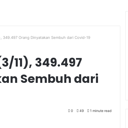
1), 349.497 Orang Dinyatakan Sembuh dari Covid-19
3/11), 349.497
kan Sembuh dari
0
49
1 minute read