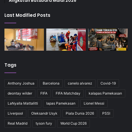
Angkutan Batubara Mulai 2026
Last Modified Posts
Tags
Anthony Joshua
Barcelona
canelo alvarez
Covid-19
deontay wilder
FIFA
FIFA Matchday
kalapas Pamekasan
LaNyalla Mattalitti
lapas Pamekasan
Lionel Messi
Liverpool
Oleksandr Usyk
Piala Dunia 2026
PSSI
Real Madrid
tyson fury
World Cup 2026