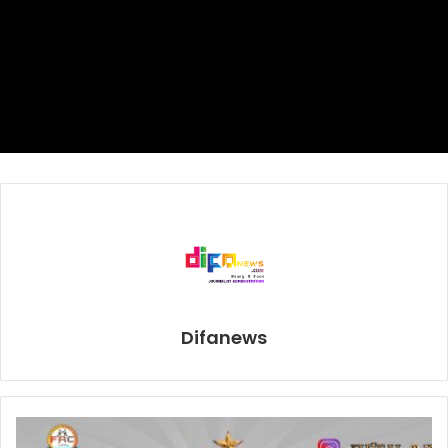
Pasangan ganda campuran Praveen /Melati hanya berhasil
mempersembahkan runner-up setelah di final dikalahkan
ganda Malaysia Chan Peng Soon/Goh Liu Ying dengan
rubber game 14-21, 21-16, 27-29.
Selain Indoneisa, Korea juga berhasil memborong gelar
juara. Di luar dugaan, Korea unggul di partai ganda
campuran dan tunggal putri, nomor di mana biasanya
selalu dikuasai para pasukan Jepang atau Cina.
Hasil-Hasil final:
Tunggal putra: Jonatan Christie [INA] – Ng
Difanews
Ka Long Angus [HKG] : 21-12, 21-13
Ganda putra : Mohammad Ahsan/Hendra
Setiawan [INA] – Hiroyuki Endo Yuta
Tunggal putri: Se Young An [KOR] – Li