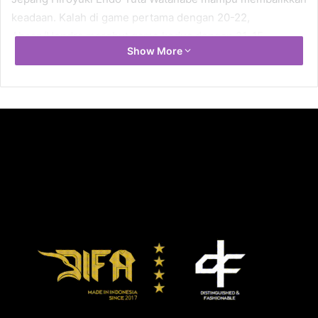
keadaan. Kalah di game pertama dengan 20-22,
Ahsan/Hendra merebut game kedua dengan 21-15.
Show More
Di game ketiga, ganda Jepang sebenarnya berada di atas
angin. Hiroyuki/Yuta sempat memimpin 12-8. Tetapi
rupanya di titik inilah ganda peringkat nomor empat dunia
asal Indonesia bangkit dan melesat hingga menang 21-17.
Ini merupakan gelar kedua bagi pasangan yang mendapat
julukan ‘The Daddies’ sepanjang 2019. Gelar pertamanya
direbut di All England 2019.
Sementara Jonatan tampil ciamik di partai puncak. Jojo,
demikian ia biasa dipanggil, mampu mendikte lawannya Ng
Ka Long Angus dari Hong Kong. Padahal di empat
pertemuan terakhir, Jojo selalu kalah. Di Auckland, Jojo
muncul sebagai yang terbaik di antara keduanya. Jojo
menang dengan 21-12, 21-13.