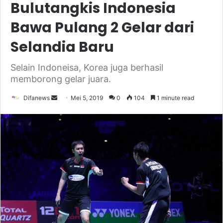
Bulutangkis Indonesia
Bawa Pulang 2 Gelar dari
Selandia Baru
Selain Indoneisa, Korea juga berhasil
memborong gelar juara.
Send
Difanews
Mei 5, 2019
0
104
1 minute read
an
email