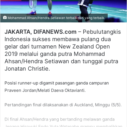
Mohammad Ahsan/Hendra Setiawan terbaik dari yang terbaik.
JAKARTA, DIFANEWS.com
– Pebulutangkis
Indonesia sukses membawa pulang dua
gelar dari turnamen New Zealand Open
2019 melalui ganda putra Mohammad
Ahsan/Hendra Setiawan dan tunggal putra
Jonatan Christie.
Posisi runner-up digamit pasangan ganda campuran
Praveen Jordan/Melati Daeva Oktavianti.
Pertandingan final dilaksanakan di Auckland, Minggu (5/5).
Di final Ahsan/Hendra yang bertanding melawan ganda
Jepang Hiroyuki Endo Yuta Watanabe mampu membalikkan