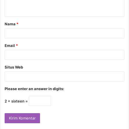
Nama
*
Email
*
Situs Web
Please enter an answer in digits:
2 + sixteen =