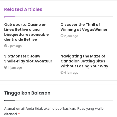
Related Articles
Qué aporta Casino en
Discover the Thrill of
Línea Betlive a una
Winning at VegasWinner
búsqueda responsable
2 jam ago
dentro de Betlive
2 jam ago
SlotMonster: Jouw
Navigating the Maze of
Snelle‑Play Slot Avontuur
Canadian Betting Sites
Without Losing Your Way
4 jam ago
4 jam ago
Tinggalkan Balasan
Alamat email Anda tidak akan dipublikasikan.
Ruas yang wajib
ditandai
*