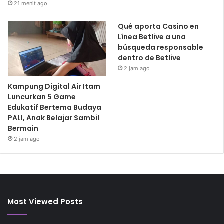
21 menit ago
Qué aporta Casino en
Línea Betlive a una
búsqueda responsable
dentro de Betlive
2 jam ago
Kampung Digital Air Itam
Luncurkan 5 Game
Edukatif Bertema Budaya
PALI, Anak Belajar Sambil
Bermain
2 jam ago
Most Viewed Posts