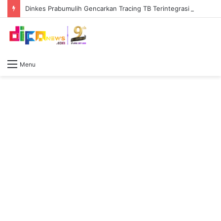
Dinkes Prabumulih Gencarkan Tracing TB Terintegrasi CKG, Percepat Deteksi Dini di Gunung Ibul
Menu