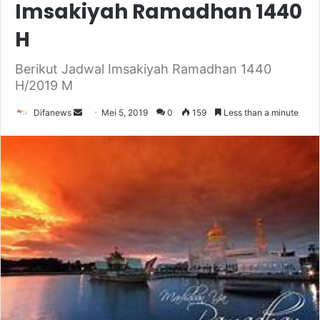
Imsakiyah Ramadhan 1440
H
Berikut Jadwal Imsakiyah Ramadhan 1440
H/2019 M
Send
Difanews
Mei 5, 2019
0
159
Less than a minute
an
email