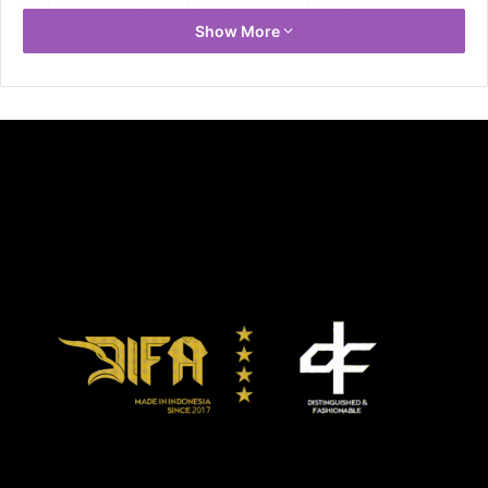
Show More
imsakiyah ramadhan 1440 h
imsakiyah ramadhan 2019
jadwal puasa 2019