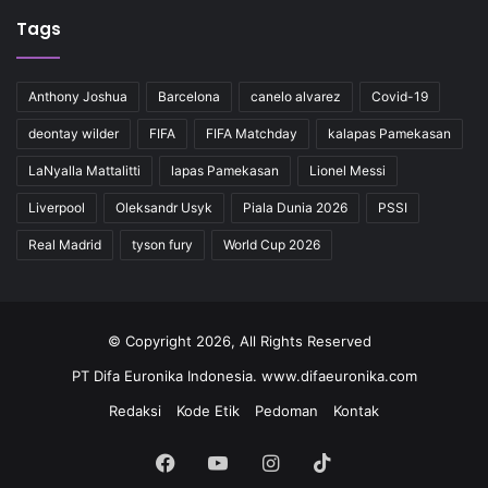
Tags
Anthony Joshua
Barcelona
canelo alvarez
Covid-19
deontay wilder
FIFA
FIFA Matchday
kalapas Pamekasan
LaNyalla Mattalitti
lapas Pamekasan
Lionel Messi
Liverpool
Oleksandr Usyk
Piala Dunia 2026
PSSI
Real Madrid
tyson fury
World Cup 2026
© Copyright 2026, All Rights Reserved
PT Difa Euronika Indonesia. www.difaeuronika.com
Redaksi
Kode Etik
Pedoman
Kontak
Facebook
YouTube
Instagram
TikTok