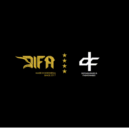
aktif. Sebab, sejak kecelakaan tunggal fatal bersama
Ferrari 488 Spider-nya, Oktober 2019, Spence baru naik
ring Desember 2020 ketika ia menang angka atas Danny
Garcia.
Di sisi lain, Spence Jr menegaskan tak mencari
kemenangan KO pada pertarungan melawan Pacquiao.
“Saya pasti punya kemampuan untuk menghentikannya,”
kata Spence Jr. “Tapi buat saya, ini soal memenangkan
pertarungan.”
Pacquiao 42 tahun, adalah Senator Filipina. Ia tak pernah
naik ring lagi sejak mengalahkan Keith Thurman dengan
angka split pada Juli 2019.
Secara fisik, Spence lebih tinggi 3,5 inci dan posturnya