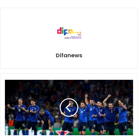
lebih besar dari Pacquiao ketika mereka diperhadap-
hadapkan.
Banyak orang menjagokan Spence Jr mengalahkan
Pacquiao.
Difanews
errol spence jr
manny pacquiao