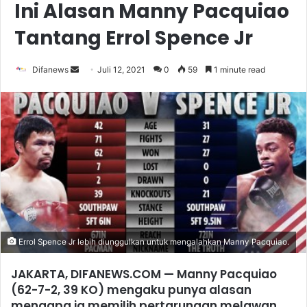
Ini Alasan Manny Pacquiao
Tantang Errol Spence Jr
Send
Difanews
Juli 12, 2021
0
59
1 minute read
an
email
Errol Spence Jr lebih diunggulkan untuk mengalahkan Manny Pacquiao.
JAKARTA, DIFANEWS.COM — Manny Pacquiao
(62-7-2, 39 KO) mengaku punya alasan
mengapa ia memilih pertarungan melawan