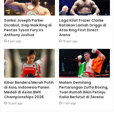
Sanksi Joseph Parker
Laga Kilat Frazer Clarke
Dicabut, Siap Naik Ring di
Ratakan Lamah Griggs di
Pentas Tyson Fury Vs
Atas Ring First Direct
Anthony Joshua
Arena
4 jam ago
18 jam ago
Kibar Bendera Merah Putih
Malam Gemilang
di Asia, Indonesia Panen
Pertarungan Zuffa Boxing,
Medali di Asian BMX
Tuan Rumah Bikin Petinju
Championships 2026
Italia Berlutut di 3Arena
19 jam ago
1 hari ago