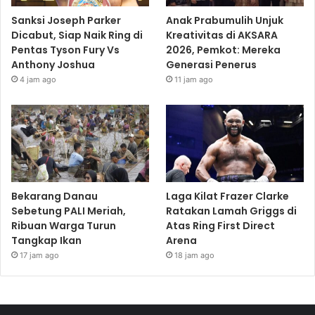
Sanksi Joseph Parker
Anak Prabumulih Unjuk
Dicabut, Siap Naik Ring di
Kreativitas di AKSARA
Pentas Tyson Fury Vs
2026, Pemkot: Mereka
Anthony Joshua
Generasi Penerus
4 jam ago
11 jam ago
Bekarang Danau
Laga Kilat Frazer Clarke
Sebetung PALI Meriah,
Ratakan Lamah Griggs di
Ribuan Warga Turun
Atas Ring First Direct
Tangkap Ikan
Arena
17 jam ago
18 jam ago