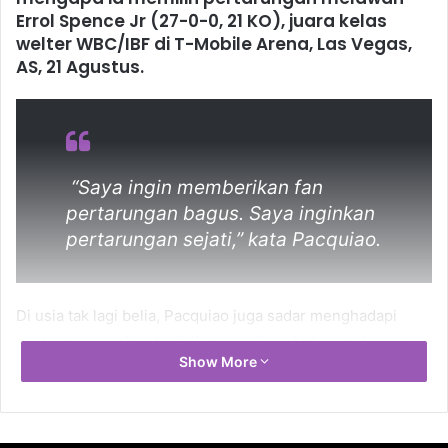
Errol Spence Jr (27-0-0, 21 KO), juara kelas
welter WBC/IBF di T-Mobile Arena, Las Vegas,
AS, 21 Agustus.
“Saya ingin memberikan fan
pertarungan bagus. Saya inginkan
pertarungan sejati,” kata Pacquiao.
Di usia tak lagi belia, Pacquiao juga sadar menghadapi
pertarungan paling berisiko sepanjang hidupnya karena
Show More
Spence Jr bukan hanya lebih muda, tapi juga petinju aktif
dan pemegang dua sabuk gelar.
Spence Jr tak bisa dikatakan petinju yang sepenuhnya