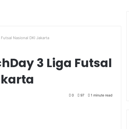
 Futsal Nasional DKI Jakarta
hDay 3 Liga Futsal
akarta
0
97
1 minute read