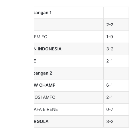
Lapangan 1
V8
2-2
ADEM FC
1-9
ZEN INDONESIA
3-2
JNE
2-1
Lapangan 2
NEW CHAMP
6-1
TIFOSI AMFC
2-1
PRAFA EIRENE
0-7
P3RGOLA
3-2