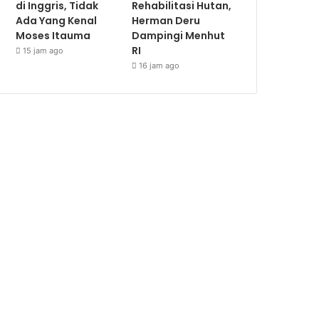
di Inggris, Tidak
Rehabilitasi Hutan,
Ada Yang Kenal
Herman Deru
Moses Itauma
Dampingi Menhut
RI
15 jam ago
16 jam ago