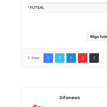
MY FUTSAL
liga fut
Facebook
Twitter
LinkedIn
Pinterest
Share via Email
Share
Difanews