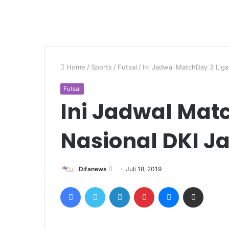
Home
/
Sports
/
Futsal
/
Ini Jadwal MatchDay 3 Liga
Futsal
Ini Jadwal Matc
Nasional DKI J
Send
Difanews
Juli 18, 2019
an
Facebook
Twitter
LinkedIn
Pinterest
Messenger
Share via Email
email