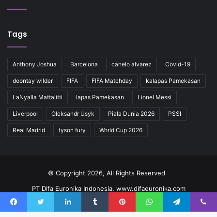
Tags
Anthony Joshua
Barcelona
canelo alvarez
Covid-19
deontay wilder
FIFA
FIFA Matchday
kalapas Pamekasan
LaNyalla Mattalitti
lapas Pamekasan
Lionel Messi
Liverpool
Oleksandr Usyk
Piala Dunia 2026
PSSI
Real Madrid
tyson fury
World Cup 2026
© Copyright 2026, All Rights Reserved
PT Difa Euronika Indonesia. www.difaeuronika.com
Redaksi
Kode Etik
Pedoman
Kontak
Facebook
Twitter
LinkedIn
Tumblr
Pinterest
WhatsApp
Telegram
Viber