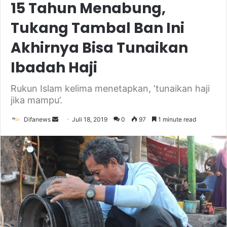
15 Tahun Menabung,
Tukang Tambal Ban Ini
Akhirnya Bisa Tunaikan
Ibadah Haji
Rukun Islam kelima menetapkan, ‘tunaikan haji
jika mampu’.
Send
Difanews
Juli 18, 2019
0
97
1 minute read
an
email