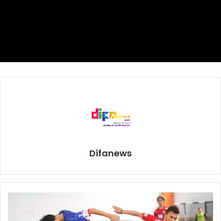
Tanah Suci. Setiap hari ia menabung mulai dari Rp20 ribu
hingga Rp50 ribu. Enam tahun berselang, Subandi
mendaftar untuk pergi haji.
“Setiap hari kami menabung Rp20 ribu dan kalau lagi ramai
orang nambal ban bisa sampai Rp50 ribu. Saat menabung,
uangnya disimpan di bawah tempat tidur (kasur),” kata
Subandi kepada detikcom, Rabu (17/7).
Usaha tambal ban yang dijalankan Subandi buka 24 jam.
Untuk menjaga kesehatan, ia tidur saat tidak ada
konsumen.
Difanews
Bersyukur, dalam musim haji 2019 ini Kemenag Sidoarjo
memanggil ia dan sang istri untuk menunaikan ibadah haji.
Ia mengaku langsung bersujud ketika kali pertama
mendengar kabar tersebut.