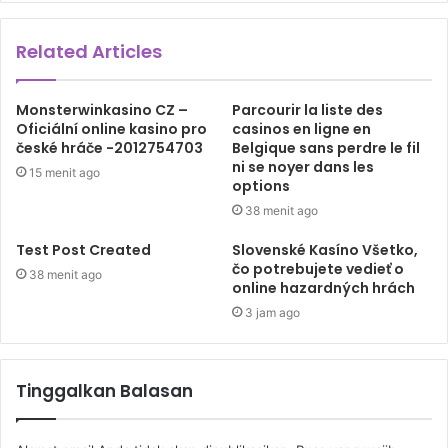
Related Articles
Monsterwinkasino CZ –
Parcourir la liste des
Oficiální online kasino pro
casinos en ligne en
české hráče -2012754703
Belgique sans perdre le fil
ni se noyer dans les
15 menit ago
options
38 menit ago
Test Post Created
Slovenské Kasíno Všetko,
čo potrebujete vedieť o
38 menit ago
online hazardných hrách
3 jam ago
Tinggalkan Balasan