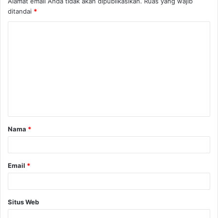
Alamat email Anda tidak akan dipublikasikan.
Ruas yang wajib
ditandai
*
Nama
*
Email
*
Situs Web