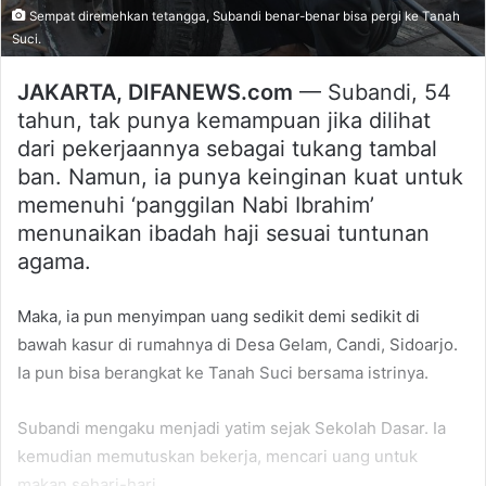
Sempat diremehkan tetangga, Subandi benar-benar bisa pergi ke Tanah
Suci.
JAKARTA, DIFANEWS.com
— Subandi, 54
tahun, tak punya kemampuan jika dilihat
dari pekerjaannya sebagai tukang tambal
ban. Namun, ia punya keinginan kuat untuk
memenuhi ‘panggilan Nabi Ibrahim’
menunaikan ibadah haji sesuai tuntunan
agama.
Maka, ia pun menyimpan uang sedikit demi sedikit di
bawah kasur di rumahnya di Desa Gelam, Candi, Sidoarjo.
Ia pun bisa berangkat ke Tanah Suci bersama istrinya.
Subandi mengaku menjadi yatim sejak Sekolah Dasar. Ia
kemudian memutuskan bekerja, mencari uang untuk
makan sehari-hari.