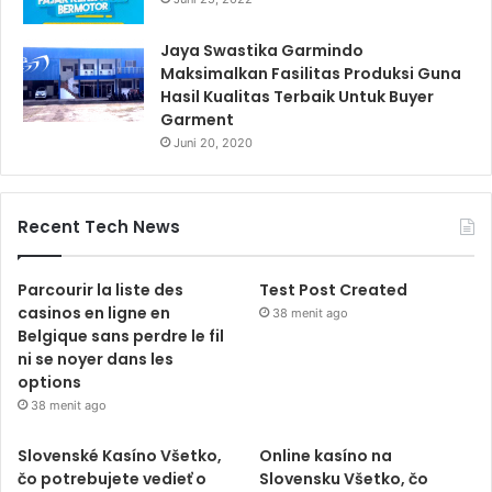
Jaya Swastika Garmindo
Maksimalkan Fasilitas Produksi Guna
Hasil Kualitas Terbaik Untuk Buyer
Garment
Juni 20, 2020
Recent Tech News
Parcourir la liste des
Test Post Created
casinos en ligne en
38 menit ago
Belgique sans perdre le fil
ni se noyer dans les
options
38 menit ago
Slovenské Kasíno Všetko,
Online kasíno na
čo potrebujete vedieť o
Slovensku Všetko, čo