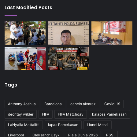
Last Modified Posts
Tags
Anthony Joshua
Barcelona
canelo alvarez
Covid-19
deontay wilder
FIFA
FIFA Matchday
kalapas Pamekasan
LaNyalla Mattalitti
lapas Pamekasan
Lionel Messi
Liverpool
Oleksandr Usyk
Piala Dunia 2026
PSSI