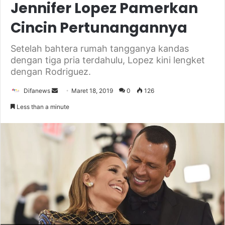
Jennifer Lopez Pamerkan
Cincin Pertunangannya
Setelah bahtera rumah tangganya kandas
dengan tiga pria terdahulu, Lopez kini lengket
dengan Rodriguez.
Send
Difanews
Maret 18, 2019
0
126
an
Less than a minute
email