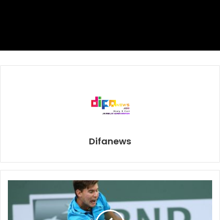
jennifer lopez
Difanews