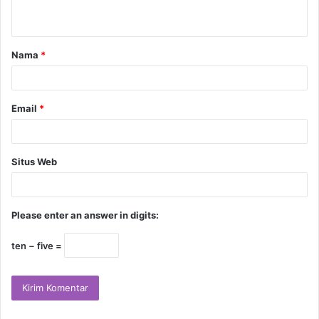
Nama
*
Email
*
Situs Web
Please enter an answer in digits:
ten − five =