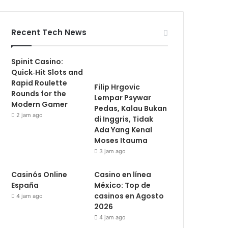
Recent Tech News
Spinit Casino:
Quick‑Hit Slots and
Rapid Roulette
Filip Hrgovic
Rounds for the
Lempar Psywar
Modern Gamer
Pedas, Kalau Bukan
2 jam ago
di Inggris, Tidak
Ada Yang Kenal
Moses Itauma
3 jam ago
Casinós Online
Casino en línea
España
México: Top de
casinos en Agosto
4 jam ago
2026
4 jam ago