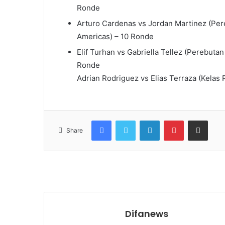
Ronde
Arturo Cardenas vs Jordan Martinez (Pe
Americas) – 10 Ronde
Elif Turhan vs Gabriella Tellez (Perebuta
Ronde
Adrian Rodriguez vs Elias Terraza (Kelas
Facebook
Twitter
LinkedIn
Pinterest
Share via Email
Share
Difanews