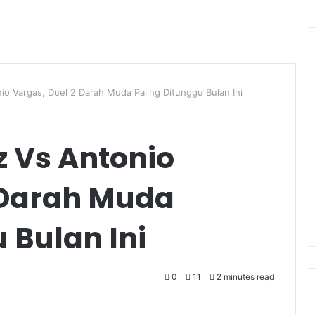
io Vargas, Duel 2 Darah Muda Paling Ditunggu Bulan Ini
z Vs Antonio
 Darah Muda
 Bulan Ini
0
11
2 minutes read