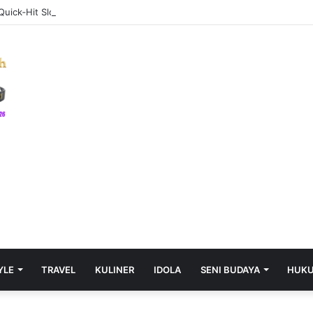
 Quick‑Hit Slots and Rapid Roulette Rounds for the Modern Gamer
YLE
TRAVEL
KULINER
IDOLA
SENI BUDAYA
HUK