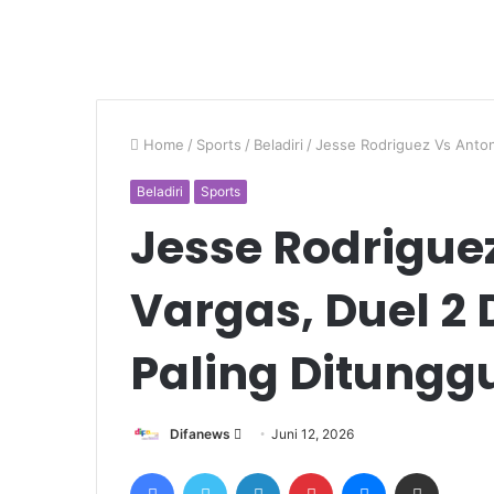
Home
/
Sports
/
Beladiri
/
Jesse Rodriguez Vs Anton
Beladiri
Sports
Jesse Rodrigue
Vargas, Duel 2
Paling Ditunggu
Send
Difanews
Juni 12, 2026
an
Facebook
Twitter
LinkedIn
Pinterest
Messenger
Share via Email
email