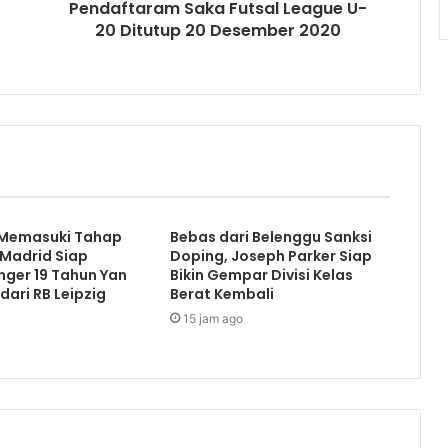
Pendaftaram Saka Futsal League U-
20 Ditutup 20 Desember 2020
 Memasuki Tahap
Bebas dari Belenggu Sanksi
l Madrid Siap
Doping, Joseph Parker Siap
ger 19 Tahun Yan
Bikin Gempar Divisi Kelas
ari RB Leipzig
Berat Kembali
15 jam ago