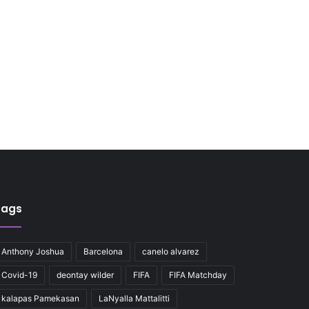
Tags
Anthony Joshua
Barcelona
canelo alvarez
Covid-19
deontay wilder
FIFA
FIFA Matchday
kalapas Pamekasan
LaNyalla Mattalitti