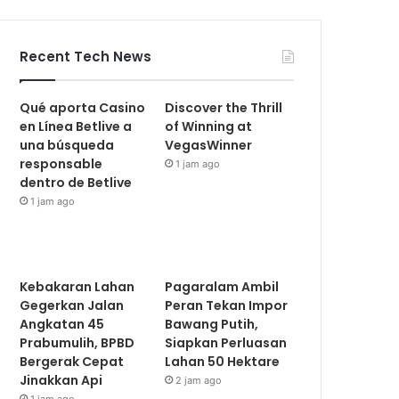
Recent Tech News
Qué aporta Casino
Discover the Thrill
en Línea Betlive a
of Winning at
una búsqueda
VegasWinner
responsable
1 jam ago
dentro de Betlive
1 jam ago
Kebakaran Lahan
Pagaralam Ambil
Gegerkan Jalan
Peran Tekan Impor
Angkatan 45
Bawang Putih,
Prabumulih, BPBD
Siapkan Perluasan
Bergerak Cepat
Lahan 50 Hektare
Jinakkan Api
2 jam ago