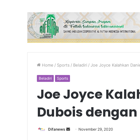
Home
/
Sports
/
Beladiri
/
Joe Joyce Kalahkan Dani
Beladiri
Sports
Joe Joyce Kala
Dubois dengan 
Send
Difanews
November 29, 2020
an