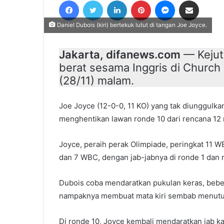
Facebook
Twitter
LinkedIn
Pinterest
Messenger
Share via Email
email
Daniel Dubois (kiri) bertekuk lutut di tangan Joe Joyce.
Jakarta, difanews.com
— Kejuta
berat sesama Inggris di Church
(28/11) malam.
Joe Joyce (12-0-0, 11 KO) yang tak diunggulka
menghentikan lawan ronde 10 dari rencana 12 
Joyce, peraih perak Olimpiade, peringkat 11
dan 7 WBC, dengan jab-jabnya di ronde 1 dan 
Dubois coba mendaratkan pukulan keras, bebe
nampaknya membuat mata kiri sembab menutu
Di ronde 10, Joyce kembali mendaratkan jab k