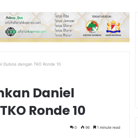
el Dubois dengan TKO Ronde 10
hkan Daniel
TKO Ronde 10
0
96
1 minute read