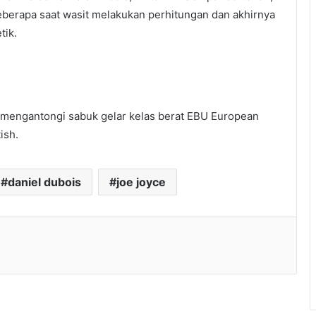
eberapa saat wasit melakukan perhitungan dan akhirnya
tik.
 mengantongi sabuk gelar kelas berat EBU European
ish.
daniel dubois
joe joyce
l