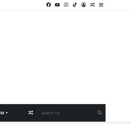
Facebook
YouTube
Instagram
TikTok
Log
Random
Sidebar
In
Article
Random
Search
UM
Article
for