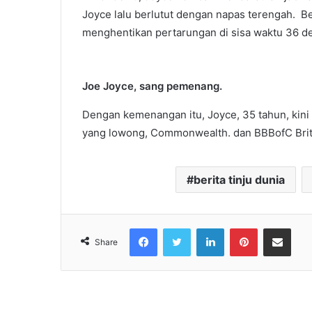
Joyce lalu berlutut dengan napas terengah. B
menghentikan pertarungan di sisa waktu 36 de
Joe Joyce, sang pemenang.
Dengan kemenangan itu, Joyce, 35 tahun, kini
yang lowong, Commonwealth. dan BBBofC Brit
berita tinju dunia
Facebook
Twitter
LinkedIn
Pinterest
Share via Emai
Share