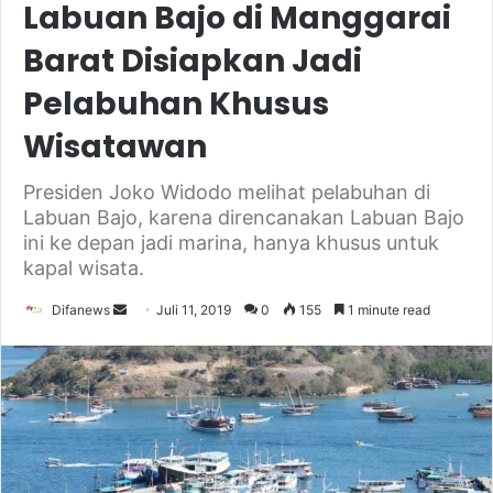
Labuan Bajo di Manggarai
Barat Disiapkan Jadi
Pelabuhan Khusus
Wisatawan
Presiden Joko Widodo melihat pelabuhan di
Labuan Bajo, karena direncanakan Labuan Bajo
ini ke depan jadi marina, hanya khusus untuk
kapal wisata.
Send
Difanews
Juli 11, 2019
0
155
1 minute read
an
email