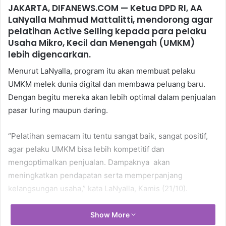
JAKARTA, DIFANEWS.COM — Ketua DPD RI, AA
LaNyalla Mahmud Mattalitti, mendorong agar
pelatihan Active Selling kepada para pelaku
Usaha Mikro, Kecil dan Menengah (UMKM)
lebih digencarkan.
Menurut LaNyalla, program itu akan membuat pelaku
UMKM melek dunia digital dan membawa peluang baru.
Dengan begitu mereka akan lebih optimal dalam penjualan
pasar luring maupun daring.
“Pelatihan semacam itu tentu sangat baik, sangat positif,
agar pelaku UMKM bisa lebih kompetitif dan
mengoptimalkan penjualan. Dampaknya akan
meningkatkan pendapatan serta memperpanjang
kelangsungan usaha,” kata LaNyalla, Kamis (21/10).
Berdasarkan data terakhir Kementerian Koperasi dan UKM,
Show More