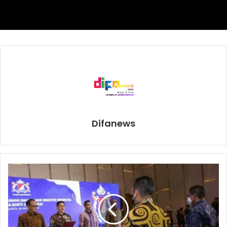
Jenderal Aplikasi Informatika (Ditjen Aptika) Kominfo
selama enam bulan. Mereka dibimbing para fasilitator agar
terampil mengoptimalkan media sosial dan marketplace,
menggunakan kasir online dan agregator.
“Kita berharap pelaku UMKM mendapatkan banyak ilmu
dan pengetahuan baru. Lebih dari itu agar industri lokal
juga semakin maju. Ini menjadi tantangan di masa pandemi
seperti sekarang untuk sekaligus mewujudkan agenda
Difanews
bangsa kita yaitu pulihnya sektor kesehatan dan
bangkitnya sektor ekonomi,” tegasnya.
Namun, LaNyalla mengingatkan kepada pelaku UMKM
untuk menjaga kepercayaan konsumen. Pemasaran
produk yang bagus tidak ada artinya jika tidak dibarengi
dengan profesionalitas dalam pelayanan penjualan.