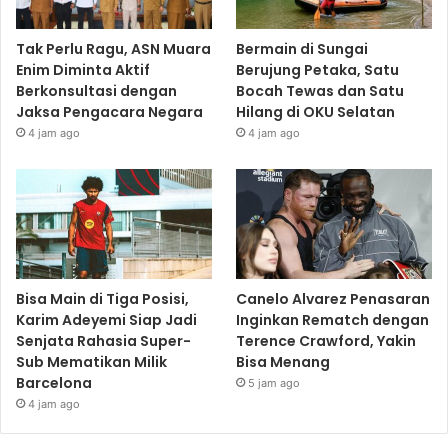
Tak Perlu Ragu, ASN Muara
Bermain di Sungai
Enim Diminta Aktif
Berujung Petaka, Satu
Berkonsultasi dengan
Bocah Tewas dan Satu
Jaksa Pengacara Negara
Hilang di OKU Selatan
4 jam ago
4 jam ago
Bisa Main di Tiga Posisi,
Canelo Alvarez Penasaran
Karim Adeyemi Siap Jadi
Inginkan Rematch dengan
Senjata Rahasia Super-
Terence Crawford, Yakin
Sub Mematikan Milik
Bisa Menang
Barcelona
5 jam ago
4 jam ago