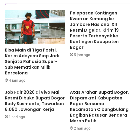
yang sudah sukses.
Pelepasan Kontingen
Bahkan fasilitator datang langsung ke rumah pelaku UMKM
Kwarran Kemang ke
untuk mengajar tips dan trik sehingga toko atau produk
Jambore Nasional XII
Resmi Digelar, Kirim 19
yang dihasilkan mendapat order maksimal di masa
Peserta Terbanyak ke
pandemi dan bisa memasarkan produk sampai luar
Kontingen Kabupaten
Bogor
wilayah.
Bisa Main di Tiga Posisi,
5 jam ago
Karim Adeyemi Siap Jadi
Senjata Rahasia Super-
Sub Mematikan Milik
ACTIVE SELLING
LaNyalla
UMKM
Barcelona
4 jam ago
Job Fair 2026 di Vivo Mall
Atas Arahan Bupati Bogor,
Resmi Dibuka Bupati Bogor
Disparekraf Kabupaten
Rudy Susmanto, Tawarkan
Bogor Bersama
6.050 Lowongan Kerja
Kecamatan Cibungbulang
Bagikan Ratusan Bendera
1 hari ago
Merah Putih
2 hari ago