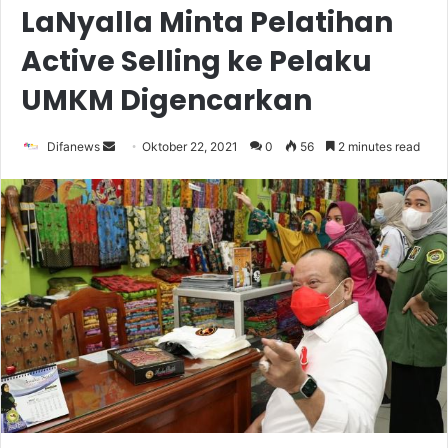
LaNyalla Minta Pelatihan
Active Selling ke Pelaku
UMKM Digencarkan
Send
Difanews
Oktober 22, 2021
0
56
2 minutes read
an
email