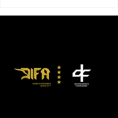
dari total 64,19 juta pelaku UMKM yang sudah onboarding
di ekosistem digital baru mencapai 19 persen atau sekitar
12 juta UMKM. Jumlah ini memang lebih besar dibanding
tahun 2020 yang masih di angka 13 persen atau sekitar 8
juta UMKM. Tapi, tentu masih terus lebih digencarkan
pembinaannya.
Hal ini, menurut LaNyalla, menjadi pekerjaan rumah
pemerintah agar dapat mendorong pelaku UMKM beralih
ke marketplace.
“Sejauh ini memang pelaku UMKM, terutama para
pedagang kecil masih rendah pemahaman mengenai
teknologi dan penggunaan kegiatan ekonomi digital,
sehingga mereka belum banyak tahu bagaimana menjual
dan mempromosikan produk secara online,” lanjutnya.
Pelatihan Active Selling dijalankan oleh Direktorat