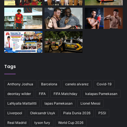
Tags
Anthony Joshua
Barcelona
canelo alvarez
Covid-19
deontay wilder
FIFA
FIFA Matchday
kalapas Pamekasan
LaNyalla Mattalitti
lapas Pamekasan
Lionel Messi
Liverpool
Oleksandr Usyk
Piala Dunia 2026
PSSI
Real Madrid
tyson fury
World Cup 2026