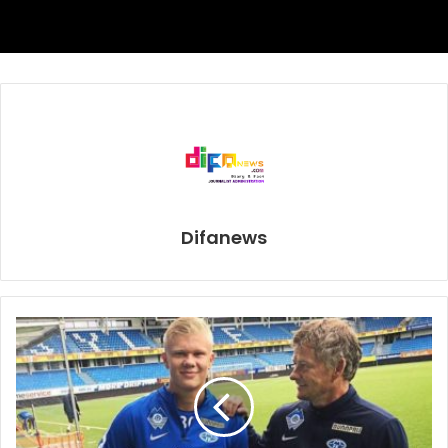
yang dilakukan memang sedikit banyak melatih mental dan
cara bermain tim. Tak hanya kemampuan individu, namun
kekompakan tim secara tim sangat diuji ketika menghadapi
tim-tim dalam laga persahabatan.
“Kalau lawan tim putri, saya dan teman-teman lebih
menikmati jalannya permainan dan lebih kompak. Ritme
permainan mulai dari pressing sampai transisi bertahan
tertata dengan rapi,” katanya.
Difanews
“Tapi, kalau lawan tim putra, permainannya beda dan
banyak pressing ke tim. One touch mereka juga cepat dan
terorganisir, jadi kami sering merasa gugup. Namun ini jadi
pengalaman yang baik karena tim-tim wanita Asia
kebanyakan punya pola permainan yang mirip, jadi kami
berlatih untuk menghadapi tekanan seperti itu.”
TC Timnas Wanita tahap pertama akan berakhir pada 31