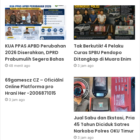
KUA PPAS APBD Perubahan
Tak Berkutik! 4 Pelaku
2026 Diserahkan, DPRD
Curas SPBU Pendopo
Prabumulih Segera Bahas
Ditangkap di Muara Enim
48 menit ago
3 jam ago
69gamescz CZ – Oficiální
Online Platforma pro
Hraní Her -2006871015
3 jam ago
Jual Sabu dan Ekstasi, Pria
45 Tahun Diciduk Satres
Narkoba Polres OKU Timur
3 jam ago