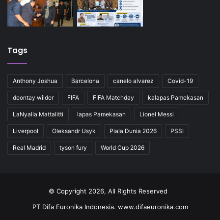
Tags
Anthony Joshua
Barcelona
canelo alvarez
Covid-19
deontay wilder
FIFA
FIFA Matchday
kalapas Pamekasan
LaNyalla Mattalitti
lapas Pamekasan
Lionel Messi
Liverpool
Oleksandr Usyk
Piala Dunia 2026
PSSI
Real Madrid
tyson fury
World Cup 2026
© Copyright 2026, All Rights Reserved
PT Difa Euronika Indonesia. www.difaeuronika.com