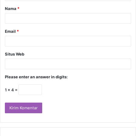
Nama
*
Email
*
Situs Web
Please enter an answer in digits:
1 × 4 =