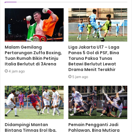
Malam Gemilang
Liga Jakarta U17 – Laga
Pertarungan Zuffa Boxing,
Panas 5 Gol di PSF, Bina
Tuan Rumah Bikin Petinju
Taruna Paksa Tunas
Italia Berlutut di 3Arena
Betawi Berlutut Lewat
Drama Menit Terakhir
4 jam ago
5 jam ago
Didampingi Mantan
Pemain Pengganti Jadi
Bintang Timnas Erol Iba,
Pahlawan, Bina Mutiara