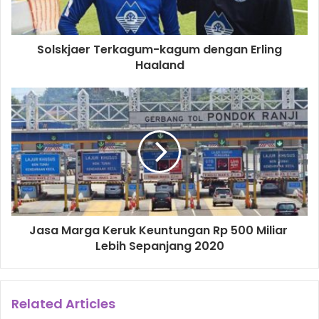
Maret 2021. TC ini bagian dari persiapan menghadapi
berbagai event internasional sepanjang 2021, termasuk
Solskjaer Terkagum-kagum dengan Erling
SEA Games 2021 Vietnam.
Haaland
SEA Games 2021
timnas wanita indonesia
Jasa Marga Keruk Keuntungan Rp 500 Miliar
Lebih Sepanjang 2020
Related Articles