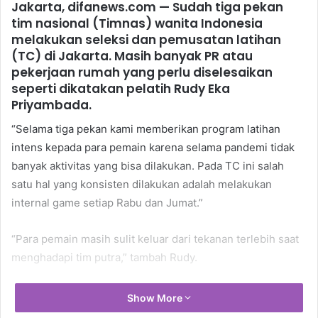
Jakarta, difanews.com
— Sudah tiga pekan
tim nasional (Timnas) wanita Indonesia
melakukan seleksi dan pemusatan latihan
(TC) di Jakarta. Masih banyak PR atau
pekerjaan rumah yang perlu diselesaikan
seperti dikatakan pelatih Rudy Eka
Priyambada.
“Selama tiga pekan kami memberikan program latihan
intens kepada para pemain karena selama pandemi tidak
banyak aktivitas yang bisa dilakukan. Pada TC ini salah
satu hal yang konsisten dilakukan adalah melakukan
internal game setiap Rabu dan Jumat.”
“Para pemain masih sulit keluar dari tekanan terlebih saat
menghadapi tim putra,” tambah Rudy.
Pada pekan kedua, Timnas menjalani friendly game
Show More
bersama dua klub sepakbola putri yakni Bina Sentra