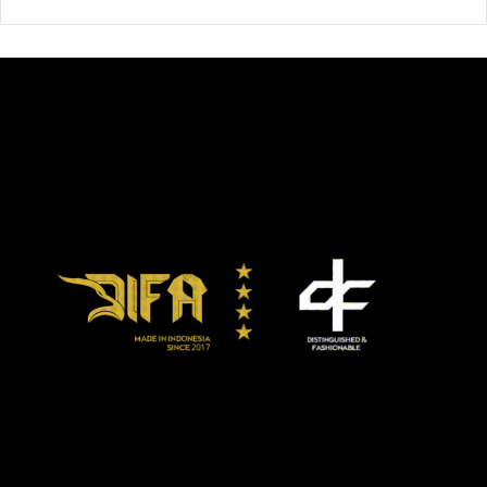
Cirebon dan Lion Football Academy, dimana kedua
pertandingan tersebut berakhir dengan kemenangan 14-0
dan 15-0.
Namun, pada pekan ketiga, mereka dipertemukan dengan
tim putra, yakni Imran Soccer Academy U-15 dan Asiana
Soccer School U-13. Timnas wanita masing-masing kalah
1-5.
“Bermain dengan pria meskipun tim U-13 dan U15,
tekanannya lebih tinggi dan berbeda dengan permainan
tim wanita. Para pemain masih merasa panik di awal
pertandingan, terlebih di 15 menit awal. Tapi di babak
kedua mereka bermain lebih tenang dan lebih baik,”
tambah Rudy.
Penjaga gawang Timnas wanita, Fani, mengaku uji coba