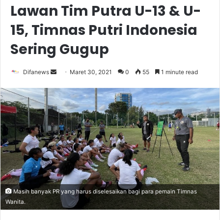
Lawan Tim Putra U-13 & U-
15, Timnas Putri Indonesia
Sering Gugup
Send
Difanews
Maret 30, 2021
0
55
1 minute read
an
email
Masih banyak PR yang harus diselesaikan bagi para pemain Timnas
Wanita.