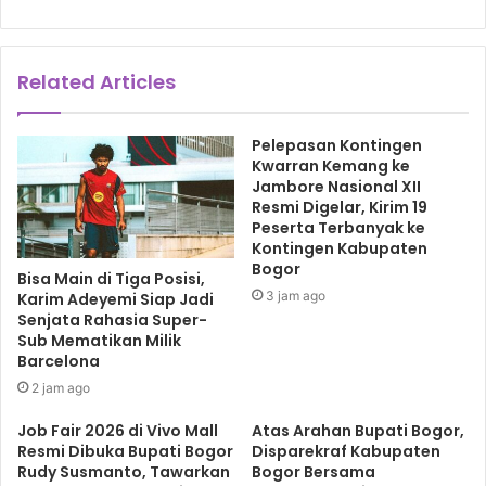
kapasitas produksi, serta dengan optimalisasi fasilitas
produksi eks flu burung.
Related Articles
Tak hanya itu, upaya optimalisasi fasilitas produksi terus
Bio Farma lakukan, yang hasilnya dapat meningkat hingga
Pelepasan Kontingen
mencapai 5 juta tes per bulan pada Oktober 2021. Hal
Kwarran Kemang ke
Jambore Nasional XII
tersebut kembali dapat memengaruhi harga reagen Bio
Resmi Digelar, Kirim 19
Farma dari Rp 113.636 pada Agustus 2021, menjadi Rp
Peserta Terbanyak ke
90.000 pada Oktober 2021, diiringi dengan harapan bahwa
Kontingen Kabupaten
Bogor
permintaan juga akan meningkat.
Bisa Main di Tiga Posisi,
3 jam ago
Karim Adeyemi Siap Jadi
Senjata Rahasia Super-
“Harapannya dengan meningkatnya permintaan, kita bisa
Sub Mematikan Milik
meningkatkan kapasitas produksi dan upaya-upaya
Barcelona
efisiensi yang dapat dilakukan di masa yang akan datang,”
2 jam ago
ujar Honesti.
Job Fair 2026 di Vivo Mall
Atas Arahan Bupati Bogor,
Resmi Dibuka Bupati Bogor
Disparekraf Kabupaten
Dengan bobot Tingkat Komponen Dalam Negeri (TKDN) 45
Rudy Susmanto, Tawarkan
Bogor Bersama