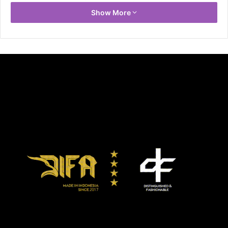
mendukung pengujian tes PCR swab maupun alternatif
Show More
gargle PCR. Reagen biasanya ditambahkan untuk melihat
reaksi kimia, salah satunya dalam diagnosis infeksi virus
Covid-19.
“Yang dimaksud dengan harga Rp 90.000 adalah harga
reagen test kit PCR-nya, bukan tarif layanan PCR secara
keseluruhan,” ujar Direktur Utama Bio Farma Honesti
Basyir dalam keterangan tertulisnya, dikutip pada Kamis
(11/11).
Ia menjelaskan, dengan harga reagen yang Rp 90.000 itu,
kontribusi produk Bio Farma (seperti mBioCov-19 dan
BioVTM/Biosaliva) hanya berkisar antara 31 persen-34
persen dari seluruh komponen pelayanan pemeriksaan
PCR, sedangkan komponen lainnya diluar kendali Bio
Farma.