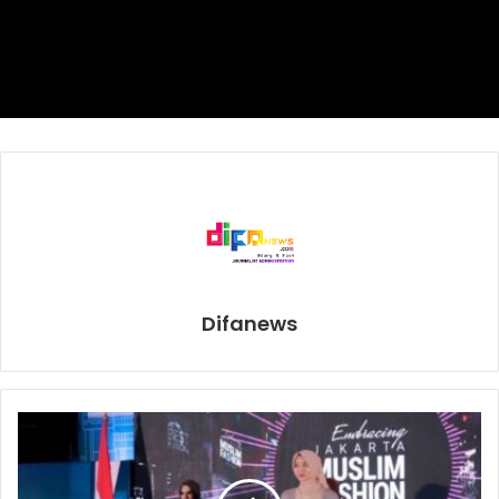
Menurut Honesti, saat ini harga e-katalog yang masih
tayang untuk reagen kit PCR adalah Rp 193.000 termasuk
PPN, sejak Februari 2021. Kini sedang dalam proses
pengajuan harga baru, yakni menjadi Rp 89.100 termasuk
PPN.
“Kebijakan dan penetapan tarif pemeriksaan PCR adalah
kewenangan dari Kementerian Kesehatan. Sampai saat ini
dengan harga reagen sebesar Rp 90.000, maka harga tarif
layanan PCR di Bio Farma sendiri menjadi sekitar Rp
Difanews
275.000,” katanya.
Meski demikian, Honesti menekankan bahwa struktur
harga tes PCR ini bisa berbeda-beda tergantung pada
masing-masing laboratorium. Sebab, ada beberapa
komponen lainnya yang dapat memengaruhi harga