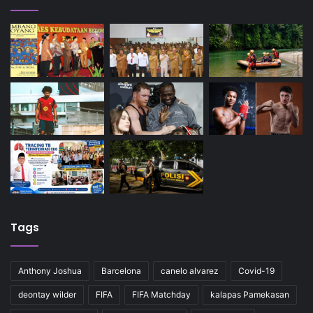
Tags
Anthony Joshua
Barcelona
canelo alvarez
Covid-19
deontay wilder
FIFA
FIFA Matchday
kalapas Pamekasan