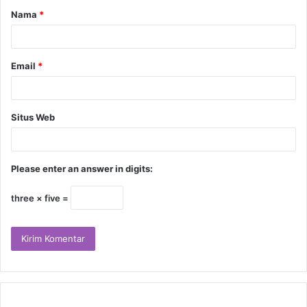
Nama
*
Email
*
Situs Web
Please enter an answer in digits:
three × five =