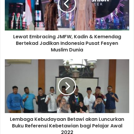
tersebut, seperti RNA kit ekstraksi, Bahan Material Habis
Pakai (BMHP), Alat Pelindung Diri (APD), serta biaya
operasional maupun layanan dari masing-masing
laboratorium.
Lewat Embracing JMFW, Kadin & Kemendag
Menurutnya, Grup Holding BUMN Farmasi pun selalu
Bertekad Jadikan Indonesia Pusat Fesyen
mendukung upaya pemerintah dengan segera menetapkan
Muslim Dunia
harga layanan tes swab PCR menjadi sebesar Rp 275.000
dan Rp 300.000 setelah adanya instruksi pemerintah.
Bio Farma sendiri sudah melakukan inovasi dengan
membuat reagen kit PCR secara mandiri sejak Agustus
2020. Mulanya kapasitas produksi perseroan hanya
sebanyak 1,2 juta tes (satuan dari reagan) per bulan, tetapi
menjadi 2 juta tes per bulan pada Agustus 2021.
Lembaga Kebudayaan Betawi akan Luncurkan
Honesti bilang, peningkatan kapasitas itu dilakukan
Buku Referensi Kebetawian bagi Pelajar Awal
2022
dengan beberapa upaya efisiensi dan peningkatan