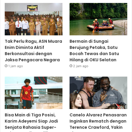
Tak Perlu Ragu, ASN Muara
Bermain di Sungai
Enim Diminta Aktif
Berujung Petaka, Satu
Berkonsultasi dengan
Bocah Tewas dan Satu
Jaksa Pengacara Negara
Hilang di OKU Selatan
1 jam ago
2 jam ago
Bisa Main di Tiga Posisi,
Canelo Alvarez Penasaran
Karim Adeyemi Siap Jadi
Inginkan Rematch dengan
Senjata Rahasia Super-
Terence Crawford, Yakin