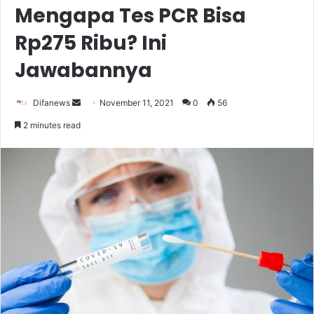
Mengapa Tes PCR Bisa
Rp275 Ribu? Ini
Jawabannya
Send
Difanews
November 11, 2021
0
56
an
2 minutes read
email