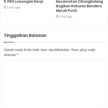
6.050 Lowongan Kerja
Kecamatan Cibungbulang
persen yang ada pada reagen kit PCR produksi Bio Farma,
Bagikan Ratusan Bendera
1 hari ago
diharapkan menjadi pilihan user dan permintaan pun bisa
Merah Putih
meningkat mengimbangi dengan penggunaan produk
2 hari ago
impor saat ini
Tinggalkan Balasan
Apa Itu Reagen?
biaya swab test
BIAYA TES PCR
Bio Farma
Alamat email Anda tidak akan dipublikasikan.
Ruas yang wajib
ditandai
*