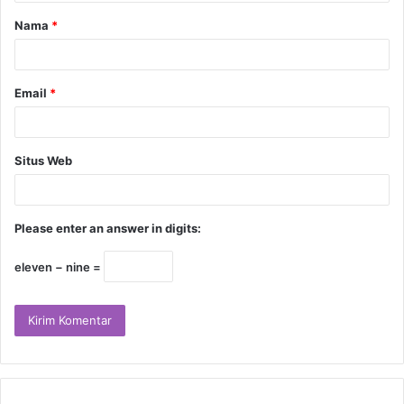
Nama
*
Email
*
Situs Web
Please enter an answer in digits:
eleven − nine =