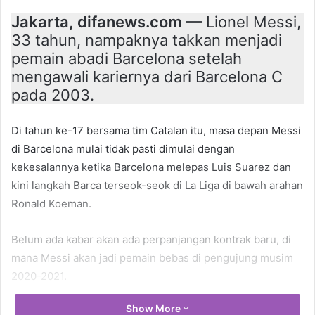
Jakarta, difanews.com
— Lionel Messi,
33 tahun, nampaknya takkan menjadi
pemain abadi Barcelona setelah
mengawali kariernya dari Barcelona C
pada 2003.
Di tahun ke-17 bersama tim Catalan itu, masa depan Messi
di Barcelona mulai tidak pasti dimulai dengan
kekesalannya ketika Barcelona melepas Luis Suarez dan
kini langkah Barca terseok-seok di La Liga di bawah arahan
Ronald Koeman.
Belum ada kabar akan ada perpanjangan kontrak baru, di
mana Messi akan jadi pemain bebas di pengujung musim
2020-2021.
Show More
Berkaitan dengan itu, Manchester City kabarnya ingin