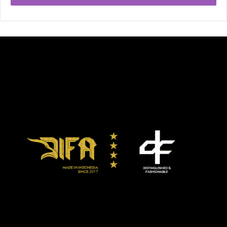
membawa pemain Argentina itu ke City of Manchester
Stadium di Etihad Campus, Manchester.
Pep Guardiola, bos The Citizens yang sudah
memperpanjang kontrak hingga 2023, juga sangat
menginginkan kehadiran Messi dalam kerangka
membangun kembali kekuatannya.
Di awal musim ini, Guardiola memang sudah memboyong
Ruben Dias dari Benfica dan Nathan Ake dari Bournemouth
untuk memperkuat lini belakang. Di barisan depan ada
Ferran Torres dari Valencia. Namun, faktanya, musim ini
posisi Man City jauh di bawah, peringkat 13 karena baru
mengemas 3 kemenangan dari 8 kali manggung di Liga
Primer.
Guillem Balague, salah seorang wartawan Spanyol, juga