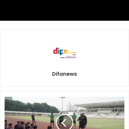
menyarankan Messi untuk pindah ke Citizens. Dikutip dari
101greatgoals.com, Balague mengatakan itu akan jadi
langkah strategis jika dilakukan Guardiola, yang tak lain
mantan pemain dan pelatih Barcelona.
Guardiola, menurut Balague, akan memulai siklus baru di
musim berikutnya. Namun, diingatkan pula, selain City, ada
sejumlah tim di Eropa yang juga menginginkan servis
Messi. Sebut saja Chelsea, Juventus, dan Paris Sait-
Germain.
Difanews
bursa pemain
Juventus
Lionel Messi
man city
pep guardiola
PSG