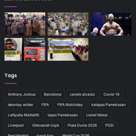
Tags
Anthony Joshua
Barcelona
canelo alvarez
Covid-19
deontay wilder
FIFA
FIFA Matchday
kalapas Pamekasan
LaNyalla Mattalitti
lapas Pamekasan
Lionel Messi
Liverpool
Oleksandr Usyk
Piala Dunia 2026
PSSI
Real Madrid
tyson fury
World Cup 2026