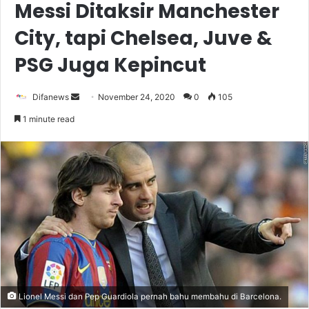
Messi Ditaksir Manchester
City, tapi Chelsea, Juve &
PSG Juga Kepincut
Send
Difanews
November 24, 2020
0
105
an
1 minute read
email
Lionel Messi dan Pep Guardiola pernah bahu membahu di Barcelona.