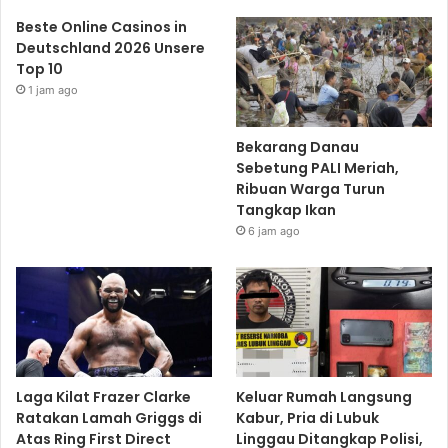
Beste Online Casinos in
Deutschland 2026 Unsere
Top 10
1 jam ago
Bekarang Danau
Sebetung PALI Meriah,
Ribuan Warga Turun
Tangkap Ikan
6 jam ago
Laga Kilat Frazer Clarke
Keluar Rumah Langsung
Ratakan Lamah Griggs di
Kabur, Pria di Lubuk
Atas Ring First Direct
Linggau Ditangkap Polisi,