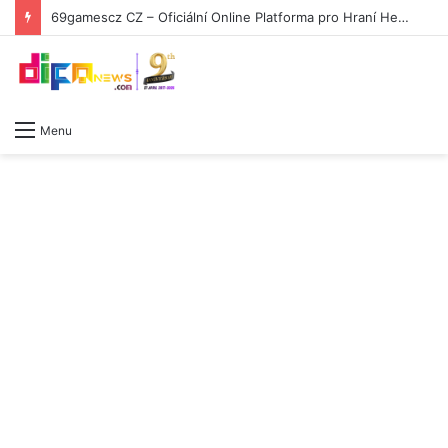
69gamescz CZ – Oficiální Online Platforma pro Hraní Her -2006871015
Menu