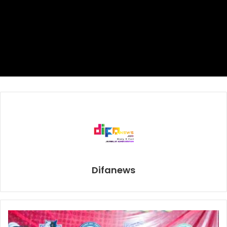
menjadi nama rumah tangga –di samping kelas berat
pembuat mobil Jepang dan Jerman.
“Vietnam mampu lakukan apa yang dunia bisa lakukan,”
kata Nguyen Xuan Phuc.
Ekonomi Vietnam berkembang berkat produksi barang
murah antara lain sepatu, kaos dan prosesor komputer.
Mobil Buatan Vietnam
VinFast
Difanews