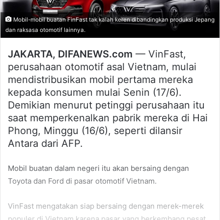
Mobil-mobil buatan FinFast tak kalah keren dibandingkan produksi Jepang
dan raksasa otomotif lainnya.
JAKARTA, DIFANEWS.com
— VinFast,
perusahaan otomotif asal Vietnam, mulai
mendistribusikan mobil pertama mereka
kepada konsumen mulai Senin (17/6).
Demikian menurut petinggi perusahaan itu
saat memperkenalkan pabrik mereka di Hai
Phong, Minggu (16/6), seperti dilansir
Antara dari AFP.
Mobil buatan dalam negeri itu akan bersaing dengan
Toyota dan Ford di pasar otomotif Vietnam.
VinFast mengatakan siap bersaing dengan merek-merek
populer di Vietnam karena pasar yang berkembang pesat