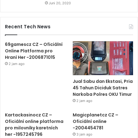
Juni 20, 2020
Recent Tech News
69gamescz CZ – Oficiální
Online Platforma pro
Hraní Her -2006871015
2 jam ago
Jual Sabu dan Ekstasi, Pria
45 Tahun Diciduk Satres
Narkoba Polres OKU Timur
2 jam ago
Kartackasinocz CZ –
Magicplanetcz CZ –
Oficiální online platforma
Oficiální online
pro milovníky karetních
-2004454781
her -1957245796
3 jam ago