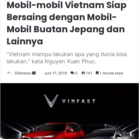
Mobil-mobil Vietnam Siap
Bersaing dengan Mobil-
Mobil Buatan Jepang dan
Lainnya
"Vietnam mampu lakukan apa yang dunia bisa
lakukan," kata Nguyen Xuan Phuc.
Send
Difanews
Juni 17, 2019
0
141
1 minute read
an
email