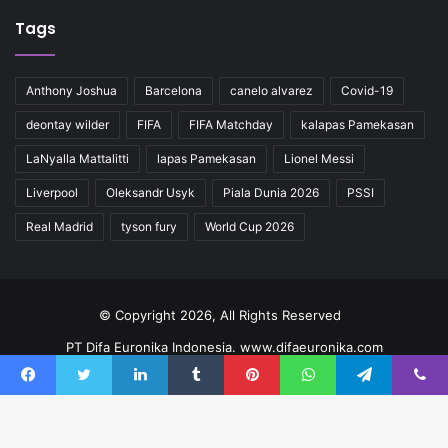
Tags
Anthony Joshua
Barcelona
canelo alvarez
Covid-19
deontay wilder
FIFA
FIFA Matchday
kalapas Pamekasan
LaNyalla Mattalitti
lapas Pamekasan
Lionel Messi
Liverpool
Oleksandr Usyk
Piala Dunia 2026
PSSI
Real Madrid
tyson fury
World Cup 2026
© Copyright 2026, All Rights Reserved
PT Difa Euronika Indonesia. www.difaeuronika.com
Redaksi
Kode Etik
Pedoman
Kontak
Facebook
Twitter
LinkedIn
Tumblr
Pinterest
WhatsApp
Telegram
Viber
Facebook
YouTube
Instagram
TikTok