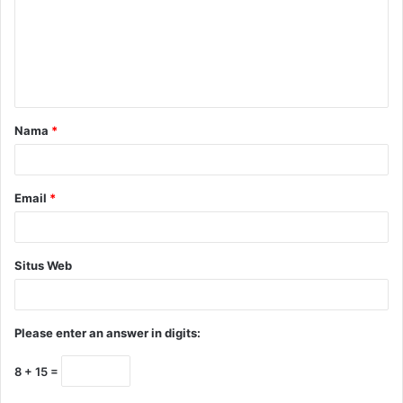
Nama
*
Email
*
Situs Web
Please enter an answer in digits:
8 + 15 =