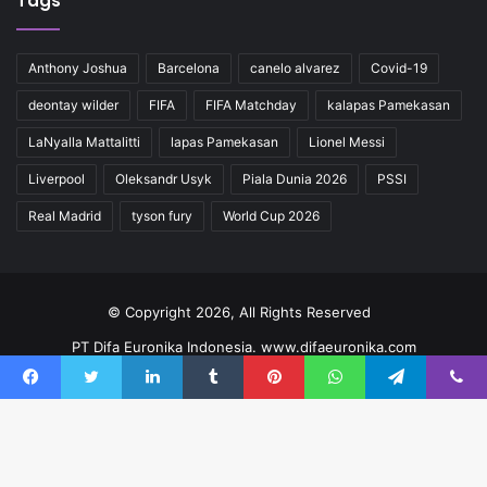
Tags
Anthony Joshua
Barcelona
canelo alvarez
Covid-19
deontay wilder
FIFA
FIFA Matchday
kalapas Pamekasan
LaNyalla Mattalitti
lapas Pamekasan
Lionel Messi
Liverpool
Oleksandr Usyk
Piala Dunia 2026
PSSI
Real Madrid
tyson fury
World Cup 2026
© Copyright 2026, All Rights Reserved
PT Difa Euronika Indonesia. www.difaeuronika.com
Redaksi
Kode Etik
Pedoman
Kontak
Facebook
Twitter
LinkedIn
Tumblr
Pinterest
WhatsApp
Telegram
Viber
Facebook
YouTube
Instagram
TikTok