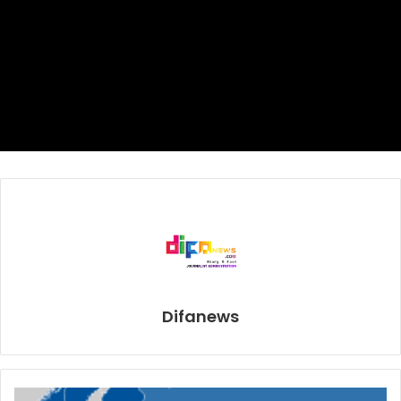
striker Timnas U-23, Ezra Walian masih belum diterima
pendaftarannya oleh AFC. Hal ini karena Ezra pernah main
di kualifikasi Piala UEFA U-17 bersama Timnas Belanda
pada 2013. Karena itu sekarang posisi menunggu info dari
FIFA apakah membolehkan Ezra bermain atau tidak. AFC
pun memberi waktu pendaftaran final 23 pemain Indonesia
6 jam sebelum kick off.
Sementara itu, gelandang Timnas U-23, Osvaldo Haay
mengaku sudah siap melawan Thailand. Ia mengatakan
dalam latihan ia dan rekan-rekan selalu fokus dan sama tim
pelatih terus mematangkan taktik permainan.
“Thailand tim yang kuat, namun kami optimis mampu
Difanews
mengalahkan mereka. Kemenangan atas mereka saat Piala
AFF U-22 lalu sudah kami lupakan apalagi sekarang materi
pemain mereka sebagian besar berbeda pada saat itu.
Semoga besok meraih kemenangan,” kata Osvaldo.