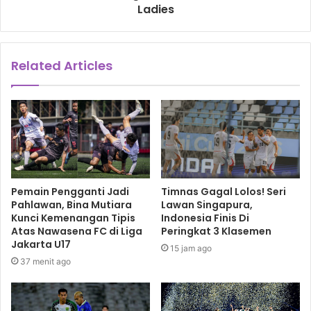
Ladies
Related Articles
Pemain Pengganti Jadi
Timnas Gagal Lolos! Seri
Pahlawan, Bina Mutiara
Lawan Singapura,
Kunci Kemenangan Tipis
Indonesia Finis Di
Atas Nawasena FC di Liga
Peringkat 3 Klasemen
Jakarta U17
15 jam ago
37 menit ago