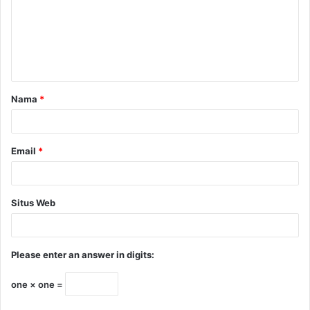
Nama
*
Email
*
Situs Web
Please enter an answer in digits:
one × one =