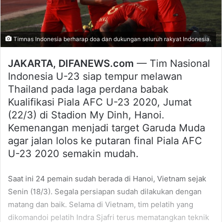
Timnas Indonesia berharap doa dan dukungan seluruh rakyat Indonesia.
JAKARTA, DIFANEWS.com
— Tim Nasional
Indonesia U-23 siap tempur melawan
Thailand pada laga perdana babak
Kualifikasi Piala AFC U-23 2020, Jumat
(22/3) di Stadion My Dinh, Hanoi.
Kemenangan menjadi target Garuda Muda
agar jalan lolos ke putaran final Piala AFC
U-23 2020 semakin mudah.
Saat ini 24 pemain sudah berada di Hanoi, Vietnam sejak
Senin (18/3). Segala persiapan sudah dilakukan dengan
matang dan baik. Selama di Vietnam, tim pelatih yang
dikomandoi pelatih Indra Sjafri terus mematangkan teknik