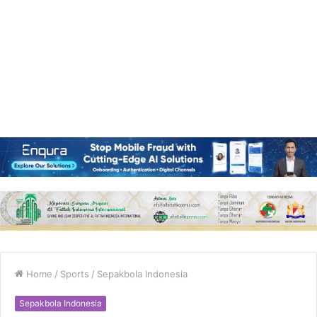
Home
/
Sports
/
Sepakbola Indonesia
Sepakbola Indonesia