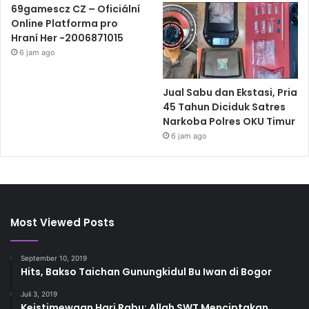
69gamescz CZ – Oficiální
Online Platforma pro
Hraní Her -2006871015
6 jam ago
Jual Sabu dan Ekstasi, Pria
45 Tahun Diciduk Satres
Narkoba Polres OKU Timur
6 jam ago
Most Viewed Posts
September 10, 2019
Hits, Bakso Taichan Gunungkidul Bu Iwan di Bogor
Juli 3, 2019
Keistimewaan Hari Rabu: Allah SWT Menciptakan