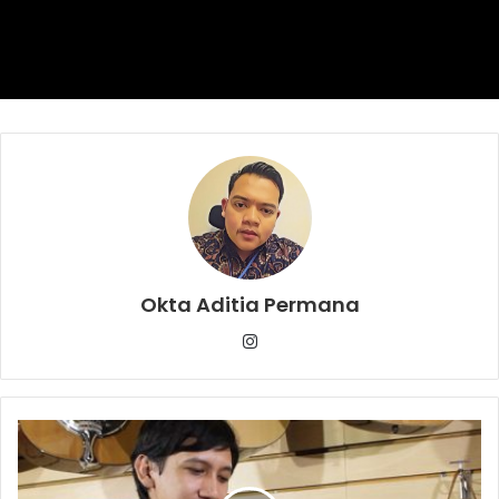
Thailand, Dutra gagal berseragam merah putih karena
proses naturalisasinya belum tuntas.
Naturalisasi Otavio Dutra
Okta Aditia Permana
Instagram