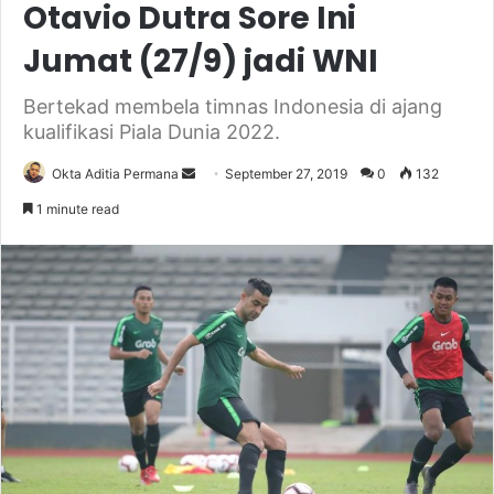
Otavio Dutra Sore Ini
Jumat (27/9) jadi WNI
Bertekad membela timnas Indonesia di ajang
kualifikasi Piala Dunia 2022.
Send
Okta Aditia Permana
September 27, 2019
0
132
an
1 minute read
email