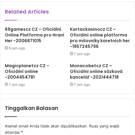
Related Articles
69gamescz CZ – Oficiální
Kartackasinocz CZ –
Online Platforma pro Hraní
Oficiální online platforma
Her -2006871015
pro milovníky karetních her
-1957245796
6 jam ago
7 jam ago
Magicplanetcz CZ –
Monacobetcz CZ –
Oficiální online
Oficiální online sázková
-2004454781
kancelář -2021444718
7 jam ago
7 jam ago
Tinggalkan Balasan
Alamat email Anda tidak akan dipublikasikan.
Ruas yang wajib
ditandai
*