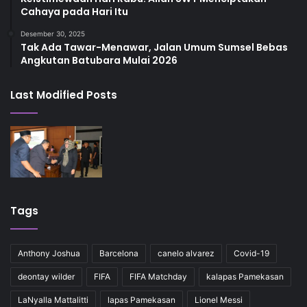
Cahaya pada Hari Itu
Desember 30, 2025
Tak Ada Tawar-Menawar, Jalan Umum Sumsel Bebas
Angkutan Batubara Mulai 2026
Last Modified Posts
Tags
Anthony Joshua
Barcelona
canelo alvarez
Covid-19
deontay wilder
FIFA
FIFA Matchday
kalapas Pamekasan
LaNyalla Mattalitti
lapas Pamekasan
Lionel Messi