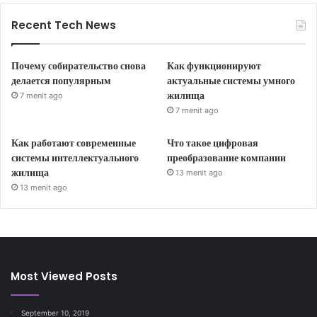
Recent Tech News
Почему собирательство снова
Как функционируют
делается популярным
актуальные системы умного
жилища
7 menit ago
7 menit ago
Как работают современные
Что такое цифровая
системы интеллектуального
преобразование компании
жилища
13 menit ago
13 menit ago
Most Viewed Posts
September 10, 2019