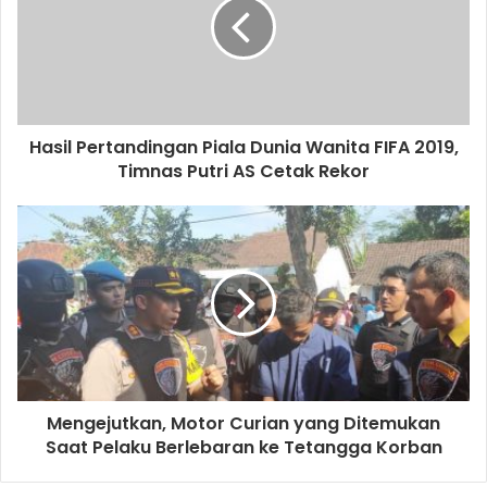
plastik yang mencemari alam di Australia.
Jadi, kurangi penggunaan plastik atau kantong plastik saat
Anda berbelanja. Jika sulit meminta orang lain
melakukannya, mulailah dari diri Anda sendiri.
Hasil Pertandingan Piala Dunia Wanita FIFA 2019,
Timnas Putri AS Cetak Rekor
kantong plastik
limbah plastik
plastik kfc
sunshine coast
Mengejutkan, Motor Curian yang Ditemukan
Saat Pelaku Berlebaran ke Tetangga Korban