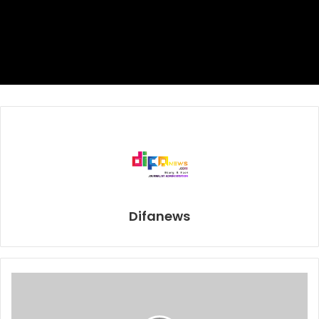
sana, namun yang jelas tidak mungkin kantong itu berada
di rumah seseorang dan baru dibuang 40 tahun
kemudian,” ujar Peters.
“Jadi kemungkinan kantong itu sudah lama di sana, entah
sebelumnya di bawah permukaan air atau tidak,”
sambungnya.
Penemuan ini menambah panjang bukti bahwa plastik
adalah polimer yang sangat sulit terurai di alam.
“Kita sudah lama mendengar bagaimana susahnya plastik
Difanews
diurai, khususnya mikroplastik. Namun ini sebuah kantong
plastik yang tidak terlalu tebal, dan masih bisa dilihat
dengan jelas bentuknya dan berusia 40 tahun,” tegas
Peters.
Kantong plastik KFC bukan satu-satunya penemuan bahan