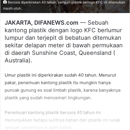
Berusia diperkirakan 40 tahun, sampah plastik berlogo KFC ini ditemukan
masih utuh.
JAKARTA, DIFANEWS.com
— Sebuah
kantong plastik dengan logo KFC berlumur
lumpur dan terjepit di bebatuan ditemukan
sekitar delapan meter di bawah permukaan
di daerah Sunshine Coast, Queensland (
Australia).
Umur plastik ini diperkirakan sudah 40 tahun. Menurut
pakar, penemuan kantong plastik itu mungkin hanya
puncak gunung es soal limbah plastik, karena banyaknya
plastik yang sudah mencemari lingkungan.
Penemuan kantong plastik berusia 40 tahun ini
menunjukkan betapa sulitnya bahan dari plastik ini rusak
dengan sendirinya di alam bebas.