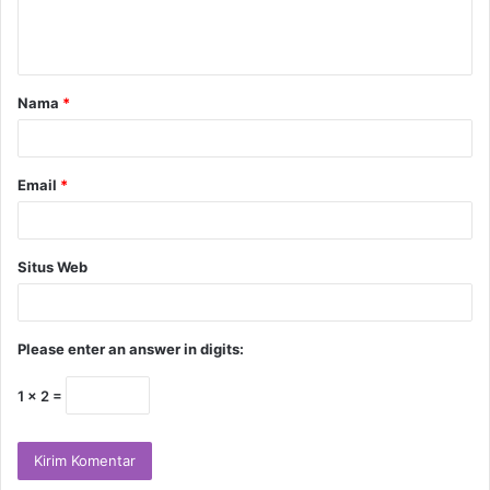
Nama
*
Email
*
Situs Web
Please enter an answer in digits:
1 × 2 =