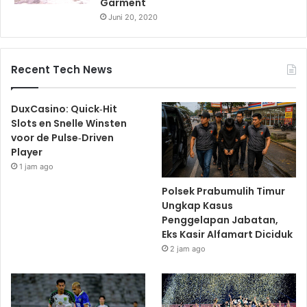
Garment
Juni 20, 2020
Recent Tech News
DuxCasino: Quick‑Hit
Slots en Snelle Winsten
voor de Pulse‑Driven
Player
1 jam ago
Polsek Prabumulih Timur
Ungkap Kasus
Penggelapan Jabatan,
Eks Kasir Alfamart Diciduk
2 jam ago