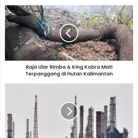
Raja Ular Rimba & King Kobra Mati
Terpanggang di Hutan Kalimantan