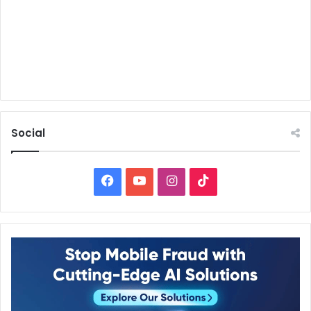
Social
Facebook
YouTube
Instagram
TikTok