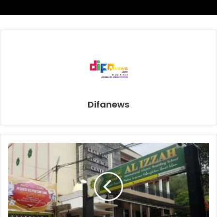
(13-0-0, 4 KO) akan tampil di kelas welter super.
Covid-19
Fabio Turchi
Matchroom Boxing Italy
Difanews