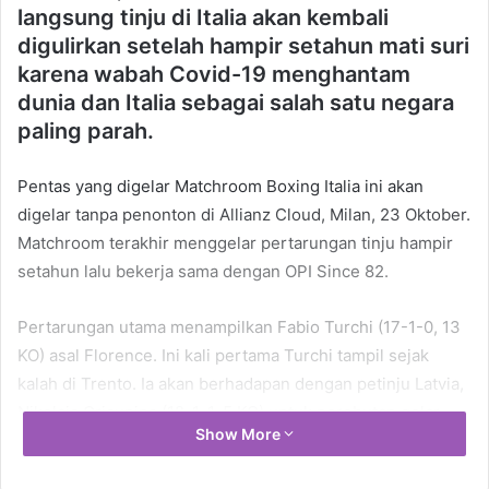
langsung tinju di Italia akan kembali
digulirkan setelah hampir setahun mati suri
karena wabah Covid-19 menghantam
dunia dan Italia sebagai salah satu negara
paling parah.
Pentas yang digelar Matchroom Boxing Italia ini akan
digelar tanpa penonton di Allianz Cloud, Milan, 23 Oktober.
Matchroom terakhir menggelar pertarungan tinju hampir
setahun lalu bekerja sama dengan OPI Since 82.
Pertarungan utama menampilkan Fabio Turchi (17-1-0, 13
KO) asal Florence. Ini kali pertama Turchi tampil sejak
kalah di Trento. Ia akan berhadapan dengan petinju Latvia,
Nikolajs Grisunins (12-1-1, 5 KO) untuk perebutan gelar
Show More
lowong kelas penjelajah IBF International.