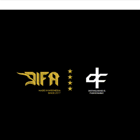
Duél pendampingnya menyodorkan laga Maxim Prodan
(18-0-1, 14 KO) yang akan mempertahankan gelar kelas
welter IBF International melawan Nicola Cristofori (12-2-2,
1 KO).
Tampil juga mantan juara kelas welter WBO Global
DarioMorello (15-1-0, 2 KO) melawan juara WBC Silver
Andrea Scarpa (24-6, 11 KO).
Partai lainnya, mantan juara kelas bulu WBC International
Silver, Francesco Grandelli (13-1-1, 2 KO) akan berjumpa
mantan juara Commonwealth Reece Bellotti.
Lalu Ivan Zucco (11-0-0, 9 KO) di kelas menengah super
juga akan tampil, namun lawannya belum diumumkan.
Di kelas welter super, petinju berbakat asal Roma, Mirko
‘Terminator’ Natalizi (7-0-0, 4 KO). Juga Samuel Nmomah