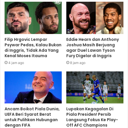
Filip Hrgovic Lempar
Eddie Hearn dan Anthony
Psywar Pedas, Kalau Bukan
Joshua Masih Berjuang
di Inggris, Tidak Ada Yang
agar Duel Lawan Tyson
Kenal Moses Itauma
Fury Digelar di Inggris
4 jam ago
8 jam ago
Ancam Boikot Piala Dunia,
Lupakan Kegagalan Di
UEFA Beri Syarat Berat
Piala Presiden! Persib
untuk Pulihkan Hubungan
Langsung Fokus Ke Play-
dengan FIFA
Off AFC Champions