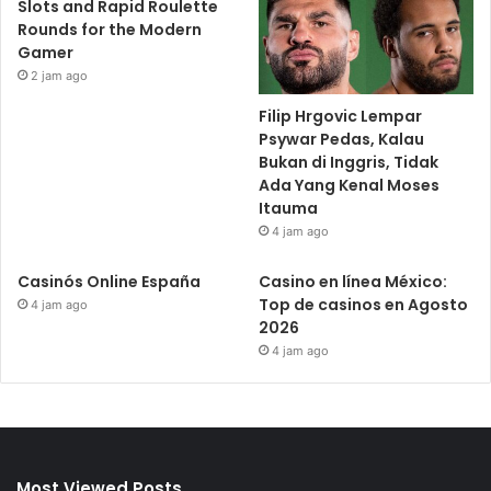
Slots and Rapid Roulette
Rounds for the Modern
Gamer
2 jam ago
Filip Hrgovic Lempar
Psywar Pedas, Kalau
Bukan di Inggris, Tidak
Ada Yang Kenal Moses
Itauma
4 jam ago
Casinós Online España
Casino en línea México:
Top de casinos en Agosto
4 jam ago
2026
4 jam ago
Most Viewed Posts