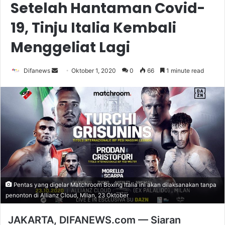
Setelah Hantaman Covid-
19, Tinju Italia Kembali
Menggeliat Lagi
Send
Difanews
Oktober 1, 2020
0
66
1 minute read
an
email
Pentas yang digelar Matchroom Boxing Italia ini akan dilaksanakan tanpa
penonton di Allianz Cloud, Milan, 23 Oktober
JAKARTA, DIFANEWS.com — Siaran