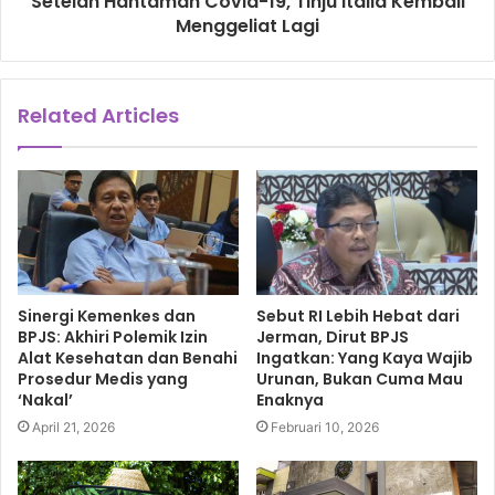
Setelah Hantaman Covid-19, Tinju Italia Kembali
Menggeliat Lagi
telah menjalani tes usap atau uji swab.
Dari total sebanyak 748 orang yang menjalani tes swab
tersebut, sebanyak 31 orang dikonfirmasi positif terjangkit
Related Articles
virus corona. Tes swab tersebut dilakukan terhadap
seluruh santri, pegawai, dan pengelola pondok pesantren
Al Izzah.
al izzah
Covid-19
Sinergi Kemenkes dan
Sebut RI Lebih Hebat dari
pasien sembuh covid-19
BPJS: Akhiri Polemik Izin
Jerman, Dirut BPJS
Alat Kesehatan dan Benahi
Ingatkan: Yang Kaya Wajib
Prosedur Medis yang
Urunan, Bukan Cuma Mau
‘Nakal’
Enaknya
April 21, 2026
Februari 10, 2026