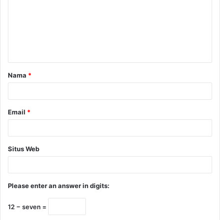
Nama
*
Email
*
Situs Web
Please enter an answer in digits:
12 − seven =