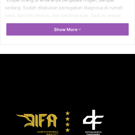
sedang. Sudah dilakukan penegakan diagnosa di rumah
sakit, dan foto thorax, dan hasilnya baik. Saat ini empat
pasien tersebut sudah dinyatakan sembuh,” tutur Chori.
Show More
“Sementara 27 orang lainnya, tidak bergejala. Saat ini, 31
orang tersebut sudah menyelesaikan masa isolasi, dan
dinyatakan sembuh,” tandas Chori, ditemui di Kota Batu,
Rabu (30/9/2020).
Di klaster Ponpes Al Izzah, pasien terkonfirmasi positif
Covid-19 yang sudah menjalani masa karantina dan isolasi
selama 14 hari, tidak melakukan tes usap atau swab tes
ulang. Usai menjalani masa karantina, seluruhnya langsung
dinyatakan sembuh.
Langkah untuk tidak melakukan tes usap kedua terhadap
pasien yang sebelumnya terkonfirmasi positif Covid-19