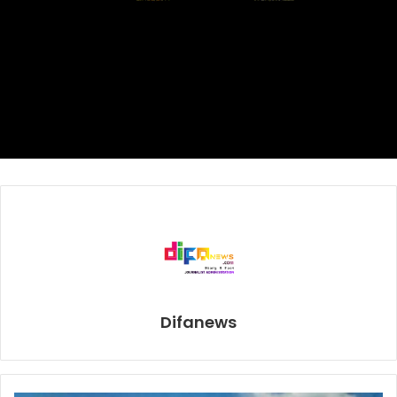
tersebut, sesuai Pedoman Pencegahan dan Pengendalian
COVID-19 revisi kelima, yang dikeluarkan oleh
Kementerian Kesehatan.
Pada pedoman itu, disebutkan bahwa bagi pasien
konfirmasi positif Covid-19 tanpa gejala atau dengan gejala
ringan, dan sedang, tidak perlu dilakukan swab kedua.
Sebelumnya, Koordinator Satgas Penanganan Covid-19 Al
Izzah, Aziz Effendy, melalui keterangan yang disampaikan
dalam akun Youtube milik Al Izzah menyatakan bahwa
pihaknya telah melakukan karantina mandiri selama 14
hari, terhadap penghuni pondok yang positif Covid-19.
Difanews
Selain itu, pihak Al Izzah juga menggandeng tim konsultan
dr Mulyadi Subarjo untuk menganalisis kesehatan santri
yang positif maupun negatif selama masa karantina.