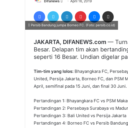
Send
Difanews
April 16, 2019
an
Facebook
Twitter
LinkedIn
Pinterest
Messenger
Share via Email
email
Persib Bandung jumpa Borneo FC. (Foto: persib.co.id)
JAKARTA, DIFANEWS.com
— Turn
Besar. Delapan tim akan bertandi
seperti 16 Besar. Undian digelar pa
Tim-tim yang lolos:
Bhayangkara FC, Persebaya
United, Persija Jakarta, Borneo FC, dan PSM 
April, semifinal pada 15 Juni, dan final 30 Juni.
Pertandingan 1: Bhayangkara FC vs PSM Maka
Pertandingan 2: Persebaya Surabaya vs Madur
Pertandingan 3: Bali United vs Persija Jakarta
Pertandingan 4: Borneo FC vs Persib Bandun