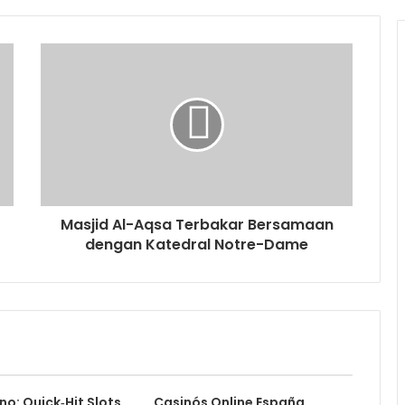
Masjid Al-Aqsa Terbakar Bersamaan
dengan Katedral Notre-Dame
no: Quick‑Hit Slots
Casinós Online España