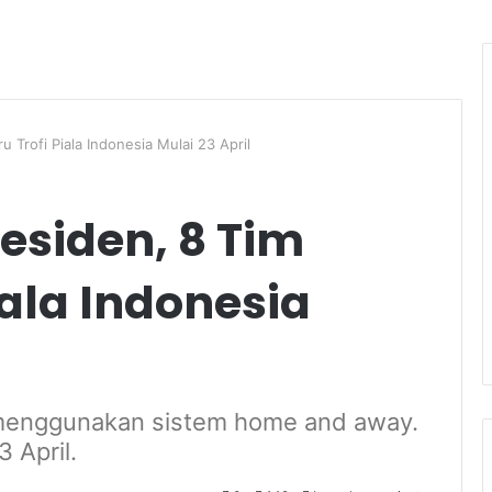
u Trofi Piala Indonesia Mulai 23 April
residen, 8 Tim
iala Indonesia
 menggunakan sistem home and away.
 April.