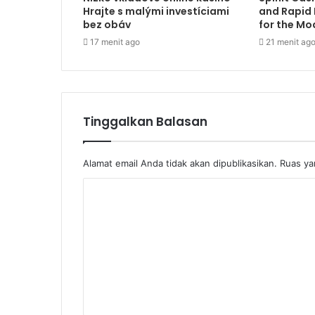
Hrajte s malými investíciami
and Rapid 
bez obáv
for the M
17 menit ago
21 menit ag
Tinggalkan Balasan
Alamat email Anda tidak akan dipublikasikan.
Ruas ya