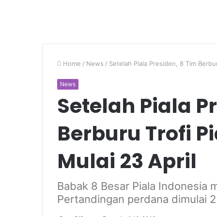
Home
/
News
/
Setelah Piala Presiden, 8 Tim Berbur
News
Setelah Piala P
Berburu Trofi P
Mulai 23 April
Babak 8 Besar Piala Indonesia
Pertandingan perdana dimulai 23