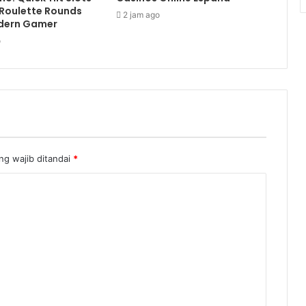
Roulette Rounds
2 jam ago
odern Gamer
o
ng wajib ditandai
*