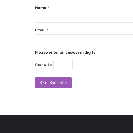
Nama
*
Email
*
Please enter an answer in digits:
four × 1 =