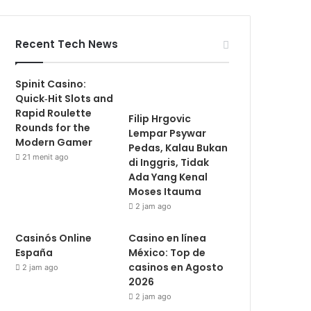
Recent Tech News
Spinit Casino:
Quick‑Hit Slots and
Rapid Roulette
Filip Hrgovic
Rounds for the
Lempar Psywar
Modern Gamer
Pedas, Kalau Bukan
21 menit ago
di Inggris, Tidak
Ada Yang Kenal
Moses Itauma
2 jam ago
Casinós Online
Casino en línea
España
México: Top de
casinos en Agosto
2 jam ago
2026
2 jam ago