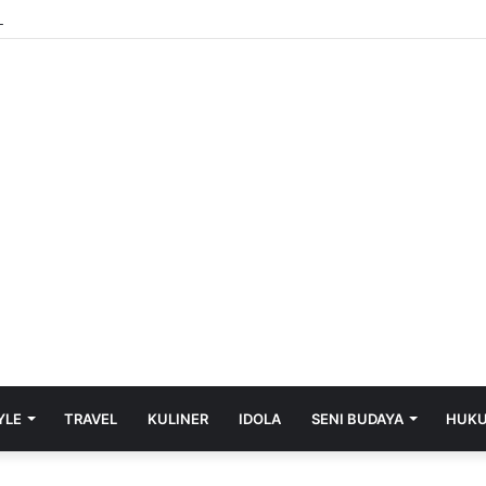
 Quick‑Hit Slots and Rapid Roulette Rounds for the Modern Gamer
YLE
TRAVEL
KULINER
IDOLA
SENI BUDAYA
HUK