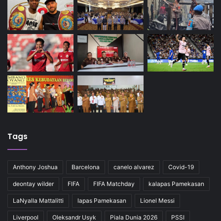
Tags
Anthony Joshua
Barcelona
canelo alvarez
Covid-19
deontay wilder
FIFA
FIFA Matchday
kalapas Pamekasan
LaNyalla Mattalitti
lapas Pamekasan
Lionel Messi
Liverpool
Oleksandr Usyk
Piala Dunia 2026
PSSI