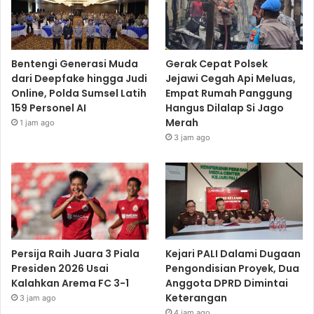
Bentengi Generasi Muda
Gerak Cepat Polsek
dari Deepfake hingga Judi
Jejawi Cegah Api Meluas,
Online, Polda Sumsel Latih
Empat Rumah Panggung
159 Personel AI
Hangus Dilalap Si Jago
Merah
1 jam ago
3 jam ago
Persija Raih Juara 3 Piala
Kejari PALI Dalami Dugaan
Presiden 2026 Usai
Pengondisian Proyek, Dua
Kalahkan Arema FC 3-1
Anggota DPRD Dimintai
Keterangan
3 jam ago
4 jam ago