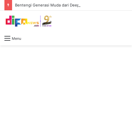
Bentengi Generasi Muda dari Deepfake hingga Judi Online, Polda Sumsel Latih 159 Personel AI
Menu