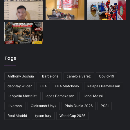
Tags
Anthony Joshua
Barcelona
canelo alvarez
Covid-19
deontay wilder
FIFA
FIFA Matchday
kalapas Pamekasan
LaNyalla Mattalitti
lapas Pamekasan
Lionel Messi
Liverpool
Oleksandr Usyk
Piala Dunia 2026
PSSI
Real Madrid
tyson fury
World Cup 2026