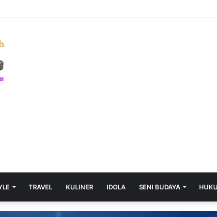
 Enim Tanggapi 9 Fraksi DPRD, Raperda APBD 2025 Berlanjut
YLE
TRAVEL
KULINER
IDOLA
SENI BUDAYA
HUK