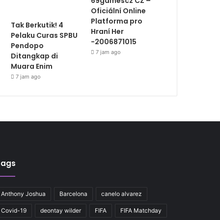
69gamescz CZ –
Oficiální Online
Platforma pro
Tak Berkutik! 4
Hraní Her
Pelaku Curas SPBU
-2006871015
Pendopo
7 jam ago
Ditangkap di
Muara Enim
7 jam ago
Tags
Anthony Joshua
Barcelona
canelo alvarez
Covid-19
deontay wilder
FIFA
FIFA Matchday