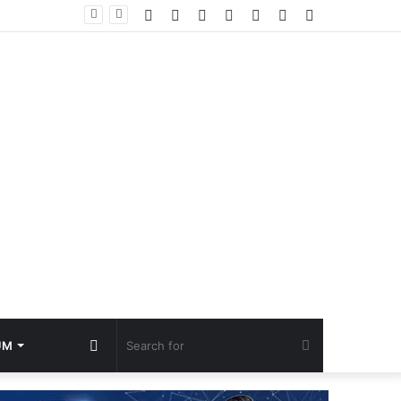
Facebook
YouTube
Instagram
TikTok
Log
Random
Sidebar
In
Article
Random
Search
UM
Article
for