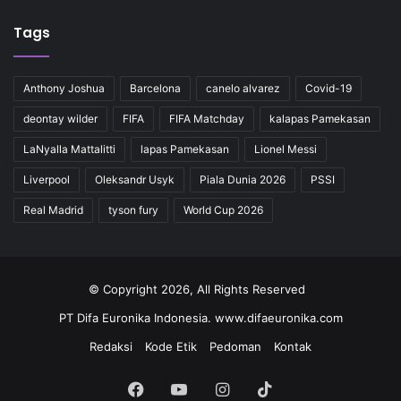
Tags
Anthony Joshua
Barcelona
canelo alvarez
Covid-19
deontay wilder
FIFA
FIFA Matchday
kalapas Pamekasan
LaNyalla Mattalitti
lapas Pamekasan
Lionel Messi
Liverpool
Oleksandr Usyk
Piala Dunia 2026
PSSI
Real Madrid
tyson fury
World Cup 2026
© Copyright 2026, All Rights Reserved
PT Difa Euronika Indonesia. www.difaeuronika.com
Redaksi
Kode Etik
Pedoman
Kontak
Facebook
YouTube
Instagram
TikTok