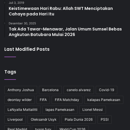
Juli 3, 2019
Keistimewaan Hari Rabu: Allah SWT Menciptakan
Cahaya pada Hari Itu
Desember 30, 2025
Tak Ada Tawar-Menawar, Jalan Umum Sumsel Bebas
Angkutan Batubara Mulai 2026
Last Modified Posts
Tags
Anthony Joshua
Barcelona
canelo alvarez
Covid-19
deontay wilder
FIFA
FIFA Matchday
kalapas Pamekasan
LaNyalla Mattalitti
lapas Pamekasan
Lionel Messi
Liverpool
Oleksandr Usyk
Piala Dunia 2026
PSSI
Real Madrid
tyson fury
World Cup 2026