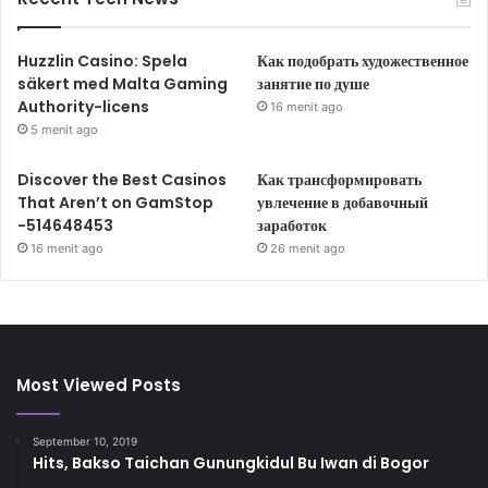
Huzzlin Casino: Spela
Как подобрать художественное
säkert med Malta Gaming
занятие по душе
Authority-licens
16 menit ago
5 menit ago
Discover the Best Casinos
Как трансформировать
That Aren’t on GamStop
увлечение в добавочный
-514648453
заработок
16 menit ago
26 menit ago
Most Viewed Posts
September 10, 2019
Hits, Bakso Taichan Gunungkidul Bu Iwan di Bogor